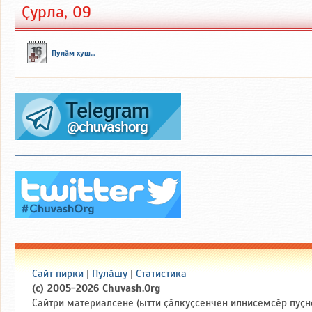
Ҫурла, 09
Пулӑм хуш...
Сайт пирки
|
Пулӑшу
|
Статистика
(c) 2005-2026 Chuvash.Org
Сайтри материалсене (ытти ҫӑлкуҫсенчен илнисемсӗр пуҫн