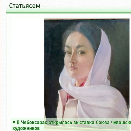
Статьясем
Тӑкакланӑ: 27 420 тен.
￭
В Чебоксарах открылась выставка Союза чувашск
художников