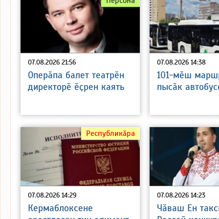
Персона
07.08.2026 21:56
07.08.2026 14:38
Оперӑпа балет театрӗн
101-мӗш марш
директорӗ ӗҫрен каять
пысӑк автобус
Республикӑра
07.08.2026 14:29
07.08.2026 14:23
Кермаблоксене
Чӑваш Ен такс