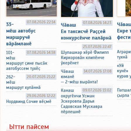
07.08.2026 22:14
07.08.2026 14:23
33-
Чӑва
Чӑваш
мӗш автобус
Енре 
Ен таксисчӗ Раҫҫей
маршручӗ
фести
конкурсӗнче палӑрнӑ
вӑрӑмланӗ
25.07.2026 22:47
Аграр
Шупашкар хӗрӗ Филипп
101-
07.08.2026 14:38
тухнӑ
Киркоровӑн клипӗнче
мӗш
ӳкерӗнет
маршрут ҫине пысӑк
«Уй
автобуссем тухӗҫ
кунӗ»
Чӑваш
14.07.2026 17:08
курав 
юманӗ
262-
20.07.2026 21:22
— 2-мӗш вырӑнта!
мӗш
маршрут хупӑннӑ
Патшал
Канаш
09.07.2026 13:02
ҫырла 
29.06.2026 12:22
округӗнчи Усман
Эскеровпа Дарья
Нордвинд Сочие вӗҫмӗ
Садовская Мускавра
пӗрлешнӗ
Ытти пайсем