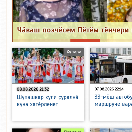
Хулара
08.08.2026 21:32
07.08.2026 22:14
33-мӗш автоб
Шупашкар хули ҫуралнӑ
маршручӗ вӑр
куна хатӗрленет