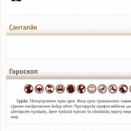
Ҫанталӑк
Гороскоп
Сурӑх
: Тӗлпулусемпе пуян эрне. Инҫе ҫула тухакансене, лавк
ҫӳреме палӑртнисене ӑнӑҫу кӗтет. Пултарулӑх профессийӗнчи ҫы
ҫӑлтӑрсем пулӑшӗҫ. Эрне тухӑҫлӑ пулсан та лӑпкӑлӑх, юрату пи
мар.