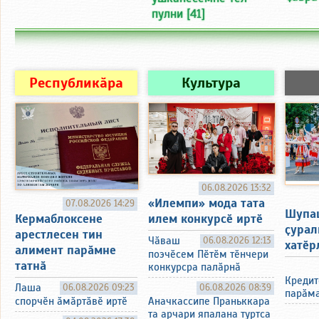
пулни
[41]
Республикӑра
Культура
06.08.2026 13:32
«Илемпи» мода тата
07.08.2026 14:29
Шупа
Кермаблоксене
илем конкурсӗ иртӗ
ҫурал
арестлесен тин
Чӑваш
06.08.2026 12:13
хатӗр
алимент парӑмне
поэчӗсем Пӗтӗм тӗнчери
татнӑ
конкурсра палӑрнӑ
Кредит
Лаша
06.08.2026 09:23
06.08.2026 08:39
парӑма
спорчӗн ӑмӑртӑвӗ иртӗ
Аначкассипе Праньккара
та арчари япалана туртса