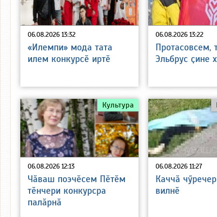
06.08.2026 13:32
06.08.2026 13:22
«Илемпи» мода тата
Протасовсем, 
илем конкурсӗ иртӗ
Эльбрус ҫине 
Культура
06.08.2026 12:13
06.08.2026 11:27
Чӑваш поэчӗсем Пӗтӗм
Каччӑ чӳречер
тӗнчери конкурсра
вилнӗ
палӑрнӑ