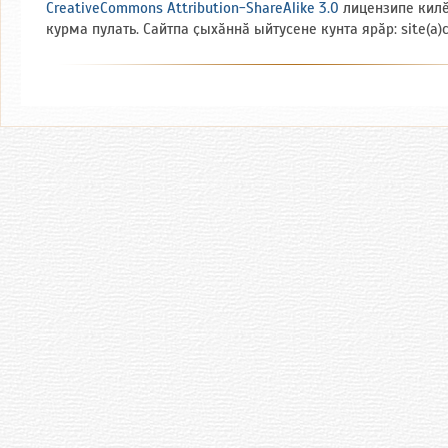
CreativeCommons Attribution-ShareAlike 3.0
лицензипе кил
курма пулать. Сайтпа ҫыхӑннӑ ыйтусене кунта ярӑр: site(a)