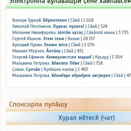
Электронлӑ вулавӑшри ҫӗнӗ хайлавсе
Валери Туркай
.
Вĕрентекен
|
Сăвă
| 1 028
Николай Плотников
.
Пурнас пулать!
|
Сăвă
| 524
Мелания Никифорова
.
Ылтăн хутаç
|
Сăвăллă юмах
| 3 735
Сергей Юшков
.
Этем тени
|
Калав
| 28 157
Аркадий Лукин
.
Ленин ялта
|
Сăвă
| 2 076
Михаил Мерчен
.
Ăнтăлу
|
Сăвă
| 831
Георгий Ефимов
.
Коммунистсен маршĕ
|
Куçару
| 1 304
Мальвина Петрова
.
Хĕвелпе Пĕве
|
Сăвă
| 758
Ҫавах
.
Сунчăк
|
Кулăшла калав
| 2 463
Мальвина Петрова
.
Хĕнлĕхре хĕрнĕрен хитререх
|
Сăвă
| 4
Спонсорла пулӑшу
+100
+200
+300
+500
Хурал кӗтесӗ (чат)
Пухнӑ: 22 000 тен.