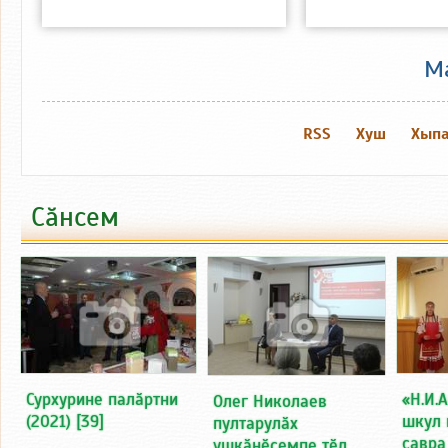
М
RSS
Хуш
Хыпа
Сӑнсем
Сурхурине палӑртни
«Н.И.
Олег Николаев
(2021)
[39]
шкул 
пултарулӑх
ҫавра
ушкӑнӗсемпе тӗл