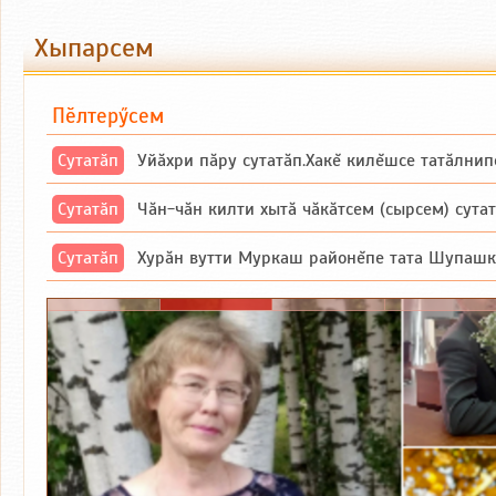
Хыпарсем
Пӗлтерӳсем
Сутатӑп
Уйăхри пăру сутатăп.Хакĕ килĕшсе татăлнип
Сутатӑп
Чăн-чăн килти хытă чăкăтсем (сырсем) сутатпăр. Вĕсене мăн пыршă (вырă
Сутатӑп
Хурăн вутти Муркаш районĕпе тата Шупашкар районĕнчи Ишлей тăрăхĕпе 