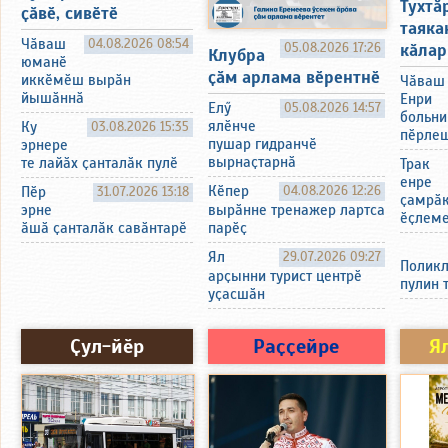
Тухтӑр
ҫӑвӗ, сивӗтӗ
таяка
Чӑваш
04.08.2026 08:54
05.08.2026 17:26
кӑлар
Клубра
юманӗ
ҫӑм арлама вӗрентнӗ
иккӗмӗш вырӑн
Чӑваш
йышӑннӑ
Енри
Елӳ
05.08.2026 14:57
больни
ялӗнче
Ку
03.08.2026 15:35
пӗрлеш
пушар гидранчӗ
эрнере
вырнаҫтарнӑ
те лайӑх ҫанталӑк пулӗ
Трак
енре
Кӗпер
04.08.2026 12:26
Пӗр
31.07.2026 13:18
ҫамрӑк
вырӑнне тренажер лартса
эрне
ӗҫлеме
парӗҫ
ӑшӑ ҫанталӑк савӑнтарӗ
Ял
29.07.2026 09:27
Поликл
арҫынни турист центрӗ
пулин 
уҫасшӑн
Ҫул-йӗр
Раҫҫейре
Я