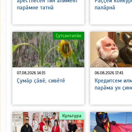
арестлесен тин алимент
Раҫҫей конкур
парӑмне татнӑ
палӑрнӑ
Ҫутҫанталӑк
07.08.2026 14:15
06.08.2026 17:41
Ҫумӑр ҫӑвӗ, сивӗтӗ
Кредитсем илм
парӑма ун ҫин
Культура