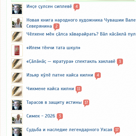
Инҫе ҫулсен сиплевӗ
4
Новая книга народного художника Чувашии Вал
Северянина
2
Чӗлхене мӗн ҫӑлса хӑварайрать? Вӑл кӑсӑклӑ пу
«Илем тӗнчи тата шкул»
«Ҫӑлӑнӑҫ — юратура» спектакль хаклавӗ
3
Изьяр кӳлӗ патне кайса килни
4
Чикмене кайса килни
11
Тарасов в защиту истины
17
Симек - 2026
3
Судьба и наследие легендарного Ухсая
17