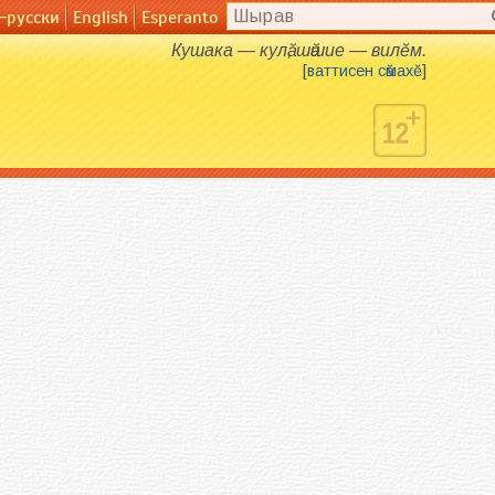
-русски
English
Esperanto
English
Esperanto
Кушака — кулӑ, шӑшие — вилӗм.
[
ваттисен сӑмахӗ
]