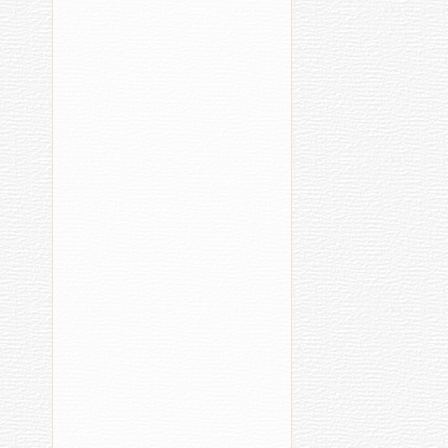
12:13
11:
Чӑваш
К
поэчӗсем
ч
Пӗтӗм
ӳ
тӗнчери
в
конкурср
палӑрнӑ
Мал
Хыпа
ҫӑмх
RSS