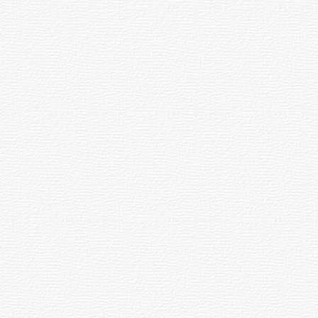
27
11:04
аччӑ
Владимир
ӳречерен
Путин
ксе
Чӑваш
илнӗ
Енри
а
спортсмена
парне
панӑ
алла →
рсен
и
Хуш