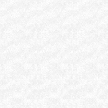
палӑртнисене ӑнӑҫу кӗтет.
Пултарулӑх профессийӗнчи
.08.2026
06.08.2026
ҫынсене те ҫӑлтӑрсем пулӑшӗҫ.
32
13:22
Эрне тухӑҫлӑ пулсан та
лӑпкӑлӑх, юрату пирки
м
Илемпи»
Протасовсем,
манмалла мар.
ода
тухтӑрсем,
та
Эльбрус
лем
ҫине
Ҫурла, 08
онкурсӗ
хӑпарнӑ
ртӗ
Турхан Энтри
, чӑваш
1888
138
сӑвӑҫи, тӑлмачӗ
ҫуралнӑ.
«
Чухӑнсен сасси
»
1919
107
хаҫатӑн юлашки 133-
мӗш кӑларӑмӗ тухнӑ.
м
Спорт
Петров Виталий
1994
32
Егорович
, Чӑваш
АССРӗн тава тивӗҫлӗ
артисчӗ вилнӗ.
Пулӑм хуш...
.08.2026
06.08.2026