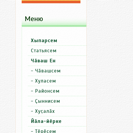
Меню
Хыпарсем
П
Хыпарсем
Пӗлтерӳсе
Статьясем
Сутатӑп
Уйăхри пăру сут
Чӑваш Ен
Сутатӑп
Чăн-чăн килти хытă чăкăтсем 
-
Чӑвашсем
Сутатӑп
Хурăн вутти Муркаш районĕпе т
-
Хуласем
-
Районсем
-
Ҫыннисем
-
Хуҫалӑх
Йӑла-йӗрке
-
Тӗрӗсем