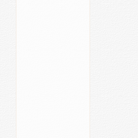
Сӑнсем
Сурхурине
Мур
палӑртни
райо
(2021)
палл
[39]
выр
[14]
Республикӑ
Кул