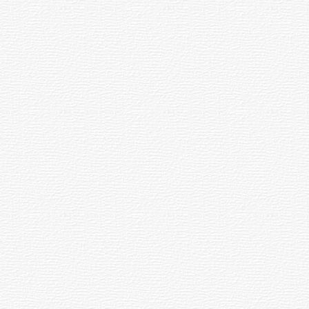
Олег
каш
Николаев
нӗн
пултарулӑх
ӑ
ушкӑнӗсемпе
ӑнӗсем
тӗл
пулни
[41]
ра
ьтура
Пӑтӑрмахсем