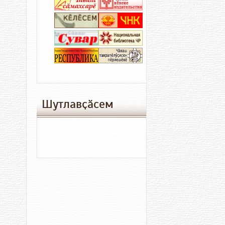
06.08.2026
06
17:41
13:
Кредитсе
«
илмен,
м
анчах
та
парӑма
и
ун
к
ҫине
и
Шутлавҫӑсем
тиенӗ
Культура
Пӑтӑрмахсе
06.08.2026
06