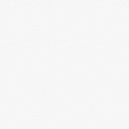
026
06.08.2026
11:27
мпи»
е
Каччӑ
чӳречерен
ӳксе
вилнӗ
урсӗ
05.08.2026
21:54
026
Ҫӗрпӳре
26-ри
ш
арҫын
сем
путса
вилнӗ
ри
рсра
05.08.2026
15:15
нӑ
«Мега
026
Молта»
пушар
ассипе
пулнӑ
ккара
05.08.2026