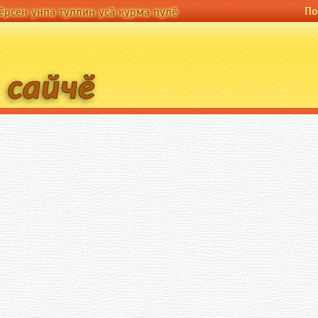
По-русски
По
а туллин усӑ курма пулӗ
ӗрсен унпа туллин усӑ курма пулӗ