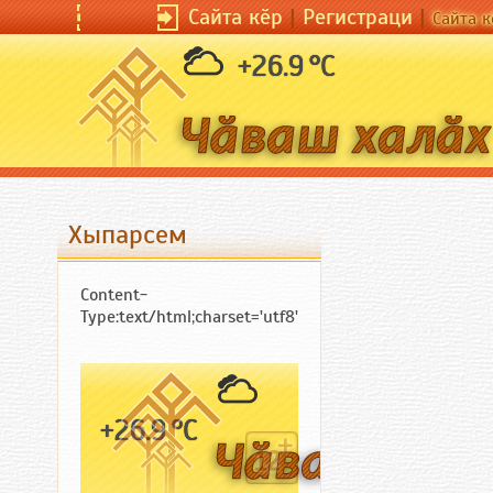
Сайта кӗр
Сайта кӗр
|
Регистраци
|
Регистраци
|
|
Сайта кӗрсен унп
Сайта к
+26.9 °C
Хыпарсем
Content-
Type:text/html;charset='utf8'
+26.9 °C