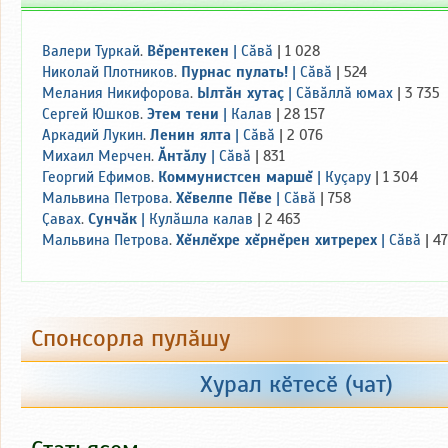
Валери Туркай
.
Вĕрентекен
|
Сăвă
| 1 028
Николай Плотников
.
Пурнас пулать!
|
Сăвă
| 524
Мелания Никифорова
.
Ылтăн хутаç
|
Сăвăллă юмах
| 3 735
Сергей Юшков
.
Этем тени
|
Калав
| 28 157
Аркадий Лукин
.
Ленин ялта
|
Сăвă
| 2 076
Михаил Мерчен
.
Ăнтăлу
|
Сăвă
| 831
Георгий Ефимов
.
Коммунистсен маршĕ
|
Куçару
| 1 304
Мальвина Петрова
.
Хĕвелпе Пĕве
|
Сăвă
| 758
Ҫавах
.
Сунчăк
|
Кулăшла калав
| 2 463
Мальвина Петрова
.
Хĕнлĕхре хĕрнĕрен хитререх
|
Сăвă
| 4
Спонсорла пулӑшу
+100
+200
+300
+500
Хурал кӗтесӗ (чат)
Пухнӑ: 22 000 тен.
Тӑкакланӑ: 27 420 тен.