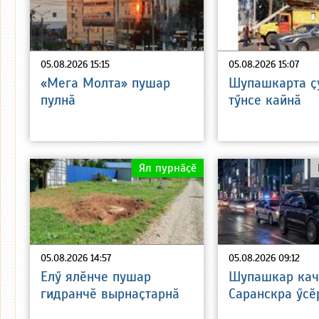
05.08.2026 15:15
05.08.2026 15:07
«Мега Молта» пушар
Шупашкарта ҫ
пулнӑ
тӳнсе кайнӑ
Ял пурнӑҫӗ
05.08.2026 14:57
05.08.2026 09:12
Елӳ ялӗнче пушар
Шупашкар кач
гидранчӗ вырнаҫтарнӑ
Саранскра ӳсӗ