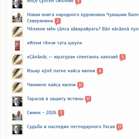
Инҫе ҫулсен сиплевӗ
4
Новая книга народного художника Чувашии Вал
Северянина
2
Чӗлхене мӗн ҫӑлса хӑварайрать? Вӑл кӑсӑклӑ пу
«Илем тӗнчи тата шкул»
«Ҫӑлӑнӑҫ — юратура» спектакль хаклавӗ
3
Изьяр кӳлӗ патне кайса килни
4
Чикмене кайса килни
11
Тарасов в защиту истины
17
Симек - 2026
3
Судьба и наследие легендарного Ухсая
17