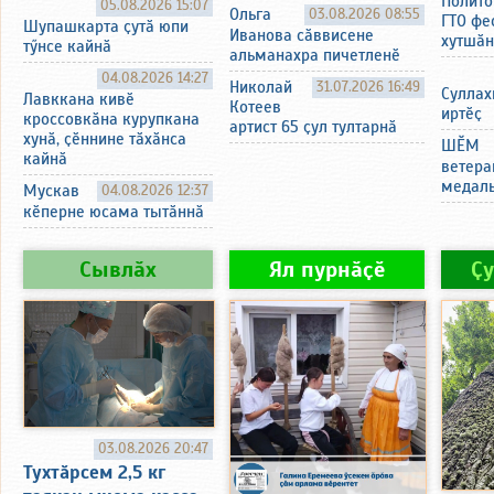
Полито
05.08.2026 15:07
Ольга
03.08.2026 08:55
ГТО фе
Шупашкарта ҫутӑ юпи
Иванова сӑввисене
хутшӑн
тӳнсе кайнӑ
альманахра пичетленӗ
04.08.2026 14:27
Николай
31.07.2026 16:49
Суллах
Лавккана кивӗ
Котеев
иртӗҫ
кроссовкӑна курупкана
артист 65 ҫул тултарнӑ
хунӑ, ҫӗннине тӑхӑнса
ШӖМ
кайнӑ
ветера
медаль
Мускав
04.08.2026 12:37
кӗперне юсама тытӑннӑ
Сывлӑх
Ял пурнӑҫӗ
Ҫ
03.08.2026 20:47
Тухтӑрсем 2,5 кг