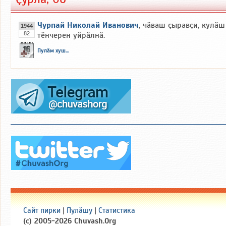
Чурпай Николай Иванович
, чӑваш ҫыравҫи, кулӑш
1944
82
тӗнчерен уйрӑлнӑ.
Пулӑм хуш...
Сайт пирки
|
Пулӑшу
|
Статистика
(c) 2005-2026 Chuvash.Org