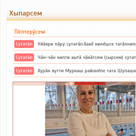
Хыпарсем
Пӗлтерӳсем
Сутатӑп
Уйăхри пăру сутатăп.Хакĕ килĕшсе татăлнип
Сутатӑп
Чăн-чăн килти хытă чăкăтсем (сырсем) сутатпăр. Вĕсене мăн пыршă (вырă
Сутатӑп
Хурăн вутти Муркаш районĕпе тата Шупашкар районĕнчи Ишлей тăрăхĕпе 