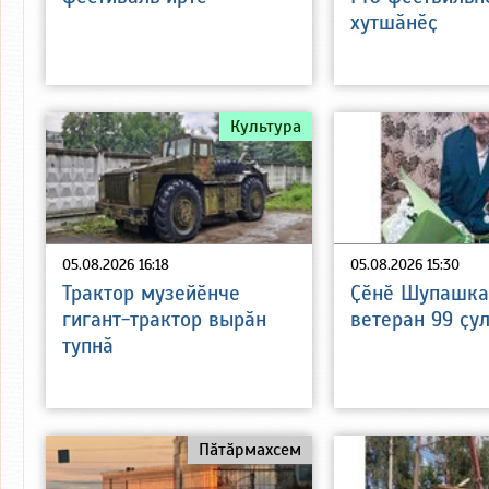
хутшӑнӗҫ
Культура
05.08.2026 16:18
05.08.2026 15:30
Трактор музейӗнче
Ҫӗнӗ Шупашка
гигант-трактор вырӑн
ветеран 99 ҫу
тупнӑ
Пӑтӑрмахсем