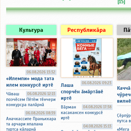
[15]
Культура
Республикӑра
Пӑ
06.08.2026 13:32
«Илемпи» мода тата
06.08.2026 09:23
илем конкурсӗ иртӗ
Лаша
Каччӑ
спорчӗн ӑмӑртӑвӗ
чӳреч
Чӑваш
06.08.2026 12:13
иртӗ
поэчӗсем Пӗтӗм тӗнчери
вилнӗ
конкурсра палӑрнӑ
Вӑрман
04.08.2026 17:38
касакансен конкурсӗ
06.08.2026 08:39
Ҫӗрпӳр
иртӗ
Аначкассипе Праньккара
путса 
та арчари япалана
04.08.2026 15:13
«Мега
туртса кӑларнӑ