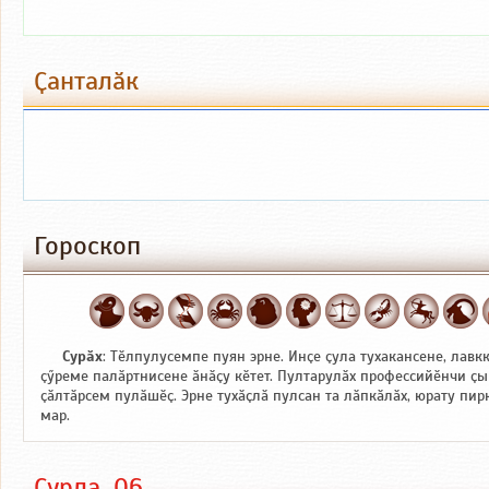
Ҫанталӑк
Гороскоп
Сурӑх
: Тӗлпулусемпе пуян эрне. Инҫе ҫула тухакансене, лавк
ҫӳреме палӑртнисене ӑнӑҫу кӗтет. Пултарулӑх профессийӗнчи ҫы
ҫӑлтӑрсем пулӑшӗҫ. Эрне тухӑҫлӑ пулсан та лӑпкӑлӑх, юрату пи
мар.
Ҫурла, 06