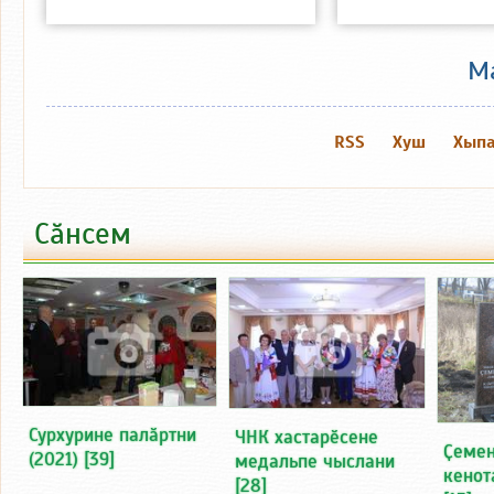
М
RSS
Хуш
Хыпа
Сӑнсем
Сурхурине палӑртни
ЧНК хастарӗсене
Ҫемен
(2021)
[39]
медальпе чыслани
кенот
[28]