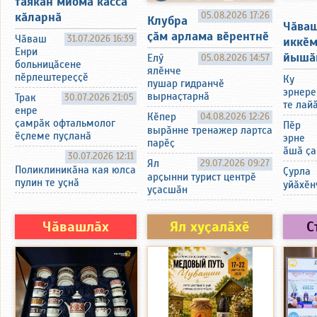
таякан миома касса
05.08.2026 17:26
кӑларнӑ
Клубра
Чӑва
ҫӑм арлама вӗрентнӗ
Чӑваш
31.07.2026 16:39
иккӗ
Енри
йышӑ
Елӳ
05.08.2026 14:57
больницӑсене
ялӗнче
пӗрлештереҫҫӗ
Ку
пушар гидранчӗ
эрнере
вырнаҫтарнӑ
Трак
30.07.2026 21:05
те лай
енре
Кӗпер
04.08.2026 12:26
ҫамрӑк офтальмолог
Пӗр
вырӑнне тренажер лартса
ӗҫлеме пуҫланӑ
эрне
парӗҫ
ӑшӑ ҫа
30.07.2026 12:11
Ял
29.07.2026 09:27
Поликлиникӑна кая юлса
Ҫурла
арҫынни турист центрӗ
пулин те уҫнӑ
уйӑхӗн
уҫасшӑн
Чӑвашлӑх
Ял хуҫалӑхӗ
С