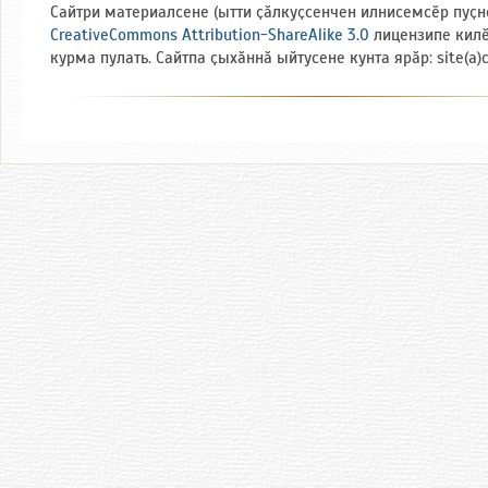
Сайтри материалсене (ытти ҫӑлкуҫсенчен илнисемсӗр пуҫн
CreativeCommons Attribution-ShareAlike 3.0
лицензипе кил
курма пулать. Сайтпа ҫыхӑннӑ ыйтусене кунта ярӑр: site(a)