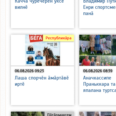
Каччӑ чӳречерен ӳксе
Владимир Пут
вилнӗ
Енри спортсме
панӑ
Республикӑра
06.08.2026 09:23
06.08.2026 08:39
Лаша спорчӗн ӑмӑртӑвӗ
Аначкассипе
иртӗ
Праньккара та
япалана туртс
Пӑтӑрмахсем