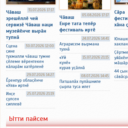
31.07.2026 17:17
Чӑваш
Сӑра
05.08.2026 17:17
Чӑваш
эрешӗллӗ чей
фести
Енре тата тепӗр
сервизӗ Чӑваш наци
хӑна 
фестиваль иртӗ
музейӗнче вырӑн
тупнӑ
24.07.2026 14:41
Юлашк
хаклан
Аграрисем вырмана
Сцена
30.07.2026 12:00
тухнӑ
ҫине
Ҫӗртм
тухмалли чӑваш тумне
«Уй
15.07.2026 21:15
уйӑхӗн
ҫӗлеме вӗрентекен
кунӗ»
мӑшӑр
кӑларӑм хатӗрленӗ
курав уҫӑлнӑ
44 ҫын
29.07.2026 14:27
08.07.2026 14:45
сӑвӑср
Ӗренпур облаҫӗнче
Патшалӑх пулӑшнипе
«Уяв» иртнӗ
ҫырла туса илет
Инҫе
25.07.2026 21:19
ҫулсен
сиплевӗ
Ытти пайсем