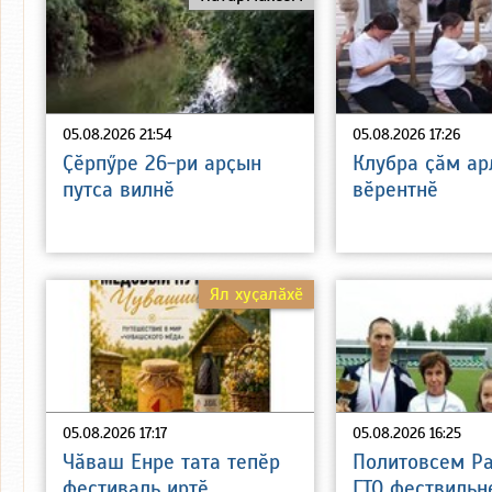
05.08.2026 21:54
05.08.2026 17:26
Ҫӗрпӳре 26-ри арҫын
Клубра ҫӑм а
путса вилнӗ
вӗрентнӗ
Ял хуҫалӑхӗ
05.08.2026 17:17
05.08.2026 16:25
Чӑваш Енре тата тепӗр
Политовсем Р
фестиваль иртӗ
ГТО фествильн