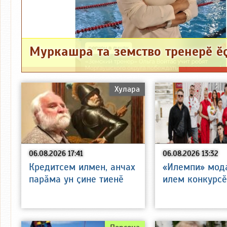
Хулара
06.08.2026 17:41
06.08.2026 13:32
Кредитсем илмен, анчах
«Илемпи» мода
парӑма ун ҫине тиенӗ
илем конкурсӗ