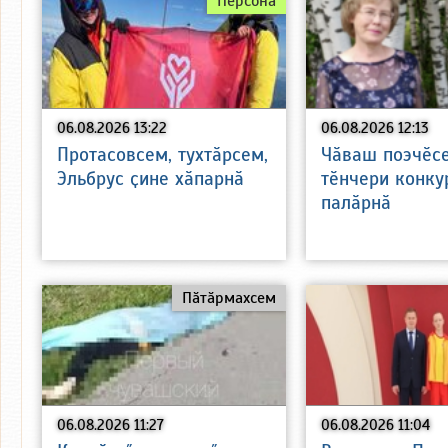
Персона
06.08.2026 13:22
06.08.2026 12:13
Протасовсем, тухтӑрсем,
Чӑваш поэчӗс
Эльбрус ҫине хӑпарнӑ
тӗнчери конку
палӑрнӑ
Пӑтӑрмахсем
06.08.2026 11:27
06.08.2026 11:04