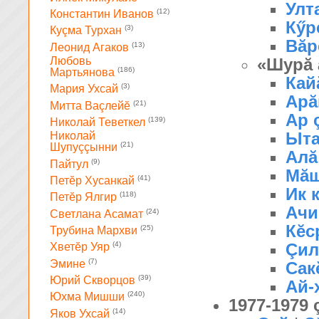
Улт
(12)
Константин Иванов
Кӳр
(3)
Куçма Турхан
Вăр
(13)
Леонид Агаков
Любовь
«Шурă 
(186)
Мартьянова
Кай
(3)
Мария Ухсай
Арă
(21)
Митта Ваçлейĕ
Ар 
(139)
Николай Теветкел
Ыта
Николай
(21)
Шупуççынни
Алă
(9)
Пайтул
Мăш
(41)
Петĕр Хусанкай
Ик 
(118)
Петĕр Ялгир
Ачи
(24)
Светлана Асамат
Кĕс
(25)
Трубина Мархви
Çил
(4)
Хветĕр Уяр
(7)
Эмине
Сак
(39)
Юрий Скворцов
Ай-
(240)
Юхма Мишши
1977-1979
(14)
Яков Ухсай