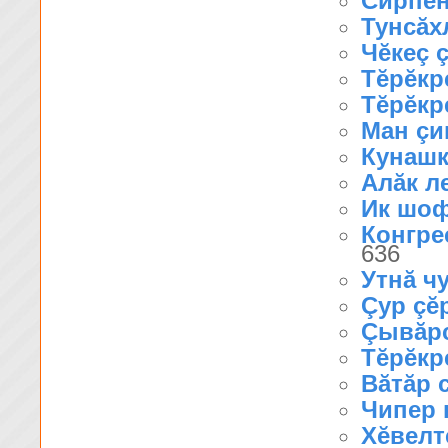
Сирпĕн
Тунсăх
Чĕкеç ç
Тĕрĕкр
Тĕрĕкр
Ман çи
Кунашк
Алăк ле
Ик шоф
Конгрес
636
Утнă чу
Çур çĕ
Çывăрс
Тĕрĕкр
Вăтăр с
Чипер 
Хĕвелт