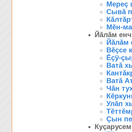
Мереç 
Сывă п
Кăлтăрт
Мĕн-ма 
Йăлăм енч
Йăлăм 
Вĕçсе к
Ĕçÿ-çыр
Ватă х
Кантăк
Ватă Ат
Чăн тух
Кĕркун
Улăп хы
Тĕттĕм
Çын пе
Куçарусем