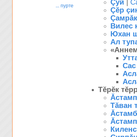
Çуй
|
С
... пурте
Çĕр çин
Çамрăк
Вилес 
Юхан ш
Ал туп
«Аннем
Утт
Сас
Асл
Асл
Тĕрĕк тĕр
Ăстамп
Тăван 
Ăстамб
Ăстамп
Киленсе