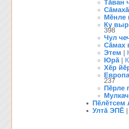
Тăван 
Сăмахă
Мĕнле к
Ку выр
398
Чул че
Сăмах 
Этем
|
Юрă
|
К
Хĕр йĕ
Европа
237
Пĕрле 
Мулкач
Пĕлĕтсем 
Ултă ЭПĔ