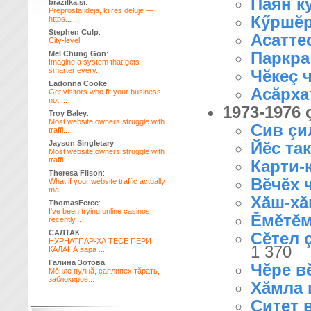
Паян ку
brazilka.si
:
Preprosta ideja, ki res deluje —
Кӳршĕр
https...
Stephen Culp
:
Асатте
City-level...
Паркра
Mel Chung Gon
:
Imagine a system that gets
smarter every...
Чĕкеç 
Ladonna Cooke
:
Асăрха
Get visitors who fit your business,
not ...
1973-1976
Troy Baley
:
Most website owners struggle with
Сив çил
traffi...
Jayson Singletary
:
Йĕс та
Most website owners struggle with
traffi...
Карти-к
Theresa Filson
:
Вĕчĕх ч
What if your website traffic actually
ma...
Хăш-хă
ThomasFeree
:
I've been trying online casinos
Ĕмĕтĕ
recently...
САЛТАК
:
Сĕтел 
НУРНАТПАР-ХА ТЕСЕ ПЁРИ
1 370
КАЛАНА вара ...
Галина Зотова
:
Чĕре вĕ
Мĕнле пулнă, çаплипех тăрать,
заблокиров...
Хăмла 
Çитет в