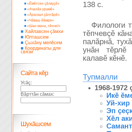
138 с.
■
«Ĕмĕтсен çăлкуçĕ»
■
«Ачалăх урамĕ»
■
«Ăраскал çăлтăрĕ»
■
«Чăваш йăмри»
Филологи т
■
«Шан мана, тĕнче!»
■
Хайлавсен çăмхи
тĕпчевçĕ кăн
■
Юлташсем
палăрнă, тухă
■
Çыхăну мелĕсем
■
Координаты для
унăн тĕрлĕ
связи
калавĕ кĕнĕ.
Сайта кĕр
Тупмалли
Усăç:
1968-1972
Икĕ ĕм
Вăрттăн сăмах:
Уй-хир 
Эп çеçк
Хĕл ак
Шухăшсем
Саман