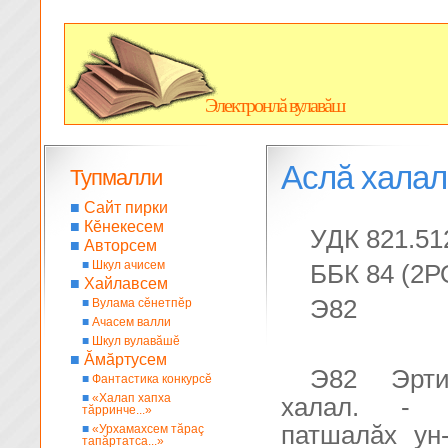
Электронлă вулавăш
Аслă халал
Тупмалли
■
Сайт пирки
■
Кĕнекесем
УДК 821.51
■
Авторсем
■
Шкул ачисем
ББК 84 (2Р
■
Хайлавсем
Э82
■
Вулама сĕнетпĕр
■
Ачасем валли
■
Шкул вулавăшĕ
■
Ăмăртусем
Э82 Эрти
■
Фантастика конкурсĕ
■
«Халап хапха
халал. - 
тăрринче...»
патшалăх ун-
■
«Урхамахсем тăраç
тапăртатса...»