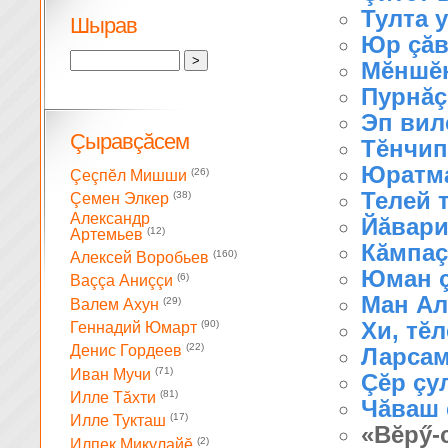
Тулта у
Шырав
Юр çăв
Мĕншĕн
Пурнăç 
Эп вилс
Çыравçăсем
Тĕнчип
Юратма
(26)
Çеçпĕл Мишши
Телей 
(38)
Çемен Элкер
Александр
Йăвари
(12)
Артемьев
Кăмпаç
(160)
Алексей Воробьев
Юман 
(6)
Ваççа Аниççи
Ман Ал
(29)
Валем Ахун
Хи, тĕ
(90)
Геннадий Юмарт
(22)
Денис Гордеев
Ларсам
(71)
Иван Мучи
Çĕр çу
(81)
Илле Тăхти
Чăваш 
(17)
Илле Тукташ
«Вĕрӳ-
(2)
Илпек Микулайĕ