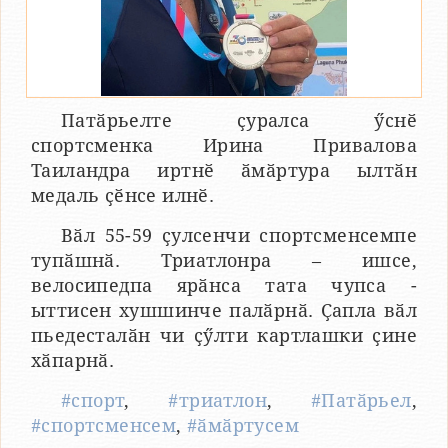
Патӑрьелте ҫуралса ӳснӗ
спортсменка Ирина Привалова
Таиландра иртнӗ ӑмӑртура ылтӑн
медаль ҫӗнсе илнӗ.
Вӑл 55-59 ҫулсенчи спортсменсемпе
тупӑшнӑ. Триатлонра – ишсе,
велосипедпа ярӑнса тата чупса -
ыттисен хушшинче палӑрнӑ. Ҫапла вӑл
пьедесталӑн чи ҫӳлти картлашки ҫине
хӑпарнӑ.
#спорт
,
#триатлон
,
#Патӑрьел
,
#спортсменсем
,
#ӑмӑртусем