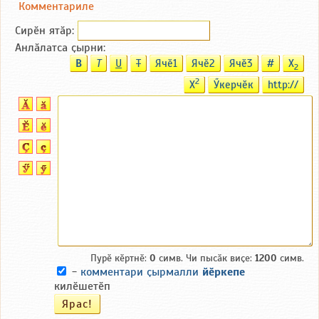
Комментариле
Сирӗн ятӑp:
Анлӑлатса ҫырни:
B
T
U
T
Ячӗ1
Ячӗ2
Ячӗ3
#
X
2
2
X
Ӳкерчӗк
http://
Пурӗ кӗртнӗ:
0
симв. Чи пысӑк виҫе:
1200
симв.
-
комментари ҫырмалли
йӗркепе
килӗшетӗп