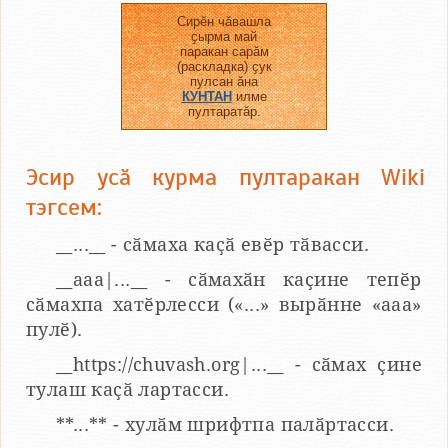
Сирӗн чӑвашла
ҫырма май
паракан сарӑм
(раскладка) ҫук
пулсан ӑна
КУНТАН
илме
пултаратӑр.
Эсир усӑ курма пултаракан Wiki
тэгсем:
__...__ - сӑмаха каҫӑ евӗр тӑвасси.
__aaa|...__ - сӑмахӑн каҫине тепӗр
сӑмахпа хатӗрлесси («...» вырӑнне «ааа»
пулӗ).
__https://chuvash.org|...__ - сӑмах ҫине
тулаш каҫӑ лартасси.
**...** - хулӑм шрифтпа палӑртасси.