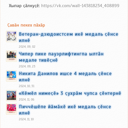
Хыпар ҫӑлкуҫӗ:
https://vk.com/wall-143818234_408899
Ҫавӑн пекех пӑхӑр
Ветеран-дзюдоистсем икӗ медаль ҫӗнсе
илнӗ
2024, 09, 02
Чипер пике пауэрлифтингпа ылтӑн
медале тивӗҫнӗ
2024, 09, 23
Никита Данилов ишсе 4 медаль ҫӗнсе
илнӗ
2024, 10, 31
«Кӗмӗл нимеҫӗ» 3 ҫухрӑм чупса ҫӗнтернӗ
2024, 11, 06
Пиччӗшӗпе йӑмӑкӗ икӗ медаль ҫӗнсе
илнӗ
2024, 11, 10