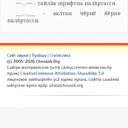
~~...~~ - тайлӑк шрифтпа палӑртасси.
___...___ - аялтан чӗрнӗ йӗрпе
палӑртасси.
Сайт пирки
|
Пулӑшу
|
Статистика
(c) 2005-2026 Chuvash.Org
Сайтри материалсене (ытти ҫӑлкуҫсенчен илнисемсӗр
пуҫне)
CreativeCommons Attribution-ShareAlike 3.0
лицензипе килӗшӳллӗн усӑ курма пулать. Сайтпа ҫыхӑннӑ
ыйтусене кунта ярӑр: site(a)chuvash.org