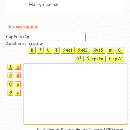
Маттур каччă!
Комментариле
Сирӗн ятӑp:
Анлӑлатса ҫырни:
B
T
U
T
Ячӗ1
Ячӗ2
Ячӗ3
#
X
2
2
X
Ӳкерчӗк
http://
Пурӗ кӗртнӗ:
0
симв. Чи пысӑк виҫе:
1200
симв.