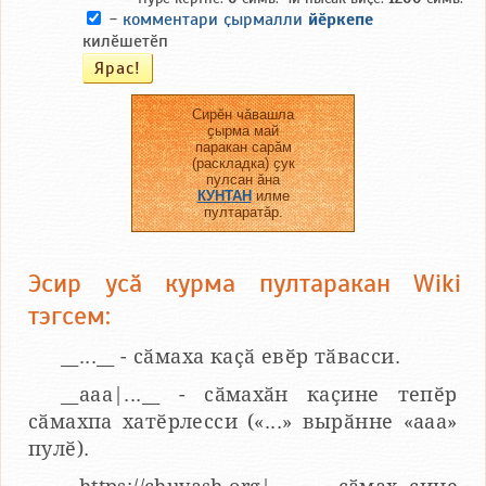
-
комментари ҫырмалли
йӗркепе
килӗшетӗп
Сирӗн чӑвашла
ҫырма май
паракан сарӑм
(раскладка) ҫук
пулсан ӑна
КУНТАН
илме
пултаратӑр.
Эсир усӑ курма пултаракан Wiki
тэгсем:
__...__ - сӑмаха каҫӑ евӗр тӑвасси.
__aaa|...__ - сӑмахӑн каҫине тепӗр
сӑмахпа хатӗрлесси («...» вырӑнне «ааа»
пулӗ).