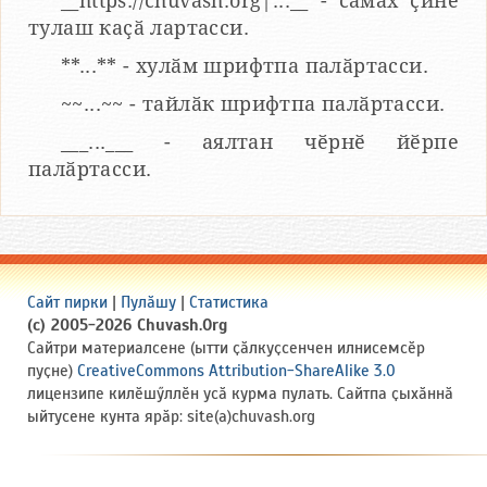
__https://chuvash.org|...__ - сӑмах ҫине
тулаш каҫӑ лартасси.
**...** - хулӑм шрифтпа палӑртасси.
~~...~~ - тайлӑк шрифтпа палӑртасси.
___...___ - аялтан чӗрнӗ йӗрпе
палӑртасси.
Сайт пирки
|
Пулӑшу
|
Статистика
(c) 2005-2026 Chuvash.Org
Сайтри материалсене (ытти ҫӑлкуҫсенчен илнисемсӗр
пуҫне)
CreativeCommons Attribution-ShareAlike 3.0
лицензипе килӗшӳллӗн усӑ курма пулать. Сайтпа ҫыхӑннӑ
ыйтусене кунта ярӑр: site(a)chuvash.org