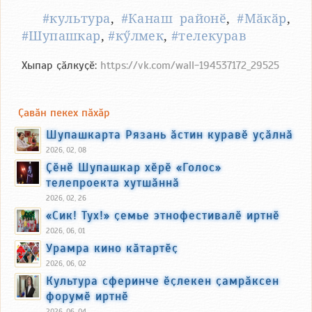
#культура
,
#Канаш районӗ
,
#Мӑкӑр
,
#Шупашкар
,
#кӳлмек
,
#телекурав
Хыпар ҫӑлкуҫӗ:
https://vk.com/wall-194537172_29525
Ҫавӑн пекех пӑхӑр
Шупашкарта Рязань ӑстин куравӗ уҫӑлнӑ
2026, 02, 08
Ҫӗнӗ Шупашкар хӗрӗ «Голос»
телепроекта хутшӑннӑ
2026, 02, 26
«Сик! Тух!» ҫемье этнофестивалӗ иртнӗ
2026, 06, 01
Урамра кино кӑтартӗҫ
2026, 06, 02
Культура сферинче ӗҫлекен ҫамрӑксен
форумӗ иртнӗ
2026, 06, 04