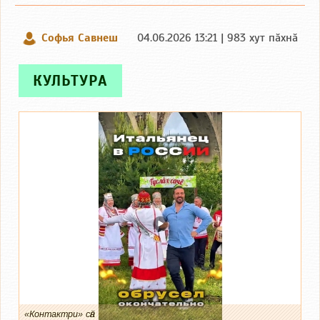
Софья Савнеш
04.06.2026 13:21 | 983 хут пӑхнӑ
КУЛЬТУРА
«Контактри» сӑн