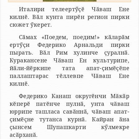
Италири телеертӳҫӗ Чӑваш Ене
килнӗ. Вӑл кунта пирӗн регион пирки
сюжет ӳкерет.
Сӑмах «Поедем, поедим!» кӑларӑм
ертӳҫи Федерико Арнальди пирки
пырать. Вӑл Рим хулинче ҫуралнӑ.
Куракансене Чӑваш Ен культурипе,
йӑли-йӗркипе тата апат-ҫимӗҫӗпе
паллаштарас тӗллевпе Чӑваш Ене
килнӗ.
Федерико Канаш округӗнчи Мӑкӑр
кӗперӗ патӗнче пулнӑ, унта чӑваш
юррипе ташласа савӑннӑ, чӑваш апат-
ҫимӗҫне тутанса курнӑ. Кайран ӑна
ҫынсем Шупашкарти кӳлмекре
асӑрханӑ.