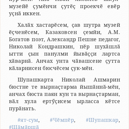
музейӗ ҫумӗнчи ҫутӗҫ проекчӗ евӗр
уҫнӑ иккен.
Халӑх хастарӗсем, ҫав шутра музей
ӗҫченӗсем, Казаковсен ҫемйи, А.М.
Богатов поэт, Александр Пешне педагог,
Николай Кондрашкин, пӗр шухӑшлӑ
ытти ҫын панулми йывӑҫҫи лартса
хӑварнӑ. Анчах унта чӑвашсене ҫутта
кӑларнисен бюсчӗсем ҫук-мӗн.
Шупашкарта Николай Ашмарин
бюстне те вырнаҫтарма йышӑннӑ-мӗн,
анчах бюста паян кун та вырнаҫтарман,
вӑл хула ертӳҫисем ырласса кӗтсе
пурӑнать.
#ят-сум
,
#Чӗмпӗр
,
#Шупашкар
,
#Шӑмӑршӑ