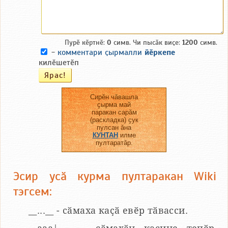
Пурӗ кӗртнӗ:
0
симв. Чи пысӑк виҫе:
1200
симв.
-
комментари ҫырмалли
йӗркепе
килӗшетӗп
Сирӗн чӑвашла
ҫырма май
паракан сарӑм
(раскладка) ҫук
пулсан ӑна
КУНТАН
илме
пултаратӑр.
Эсир усӑ курма пултаракан Wiki
тэгсем:
__...__ - сӑмаха каҫӑ евӗр тӑвасси.