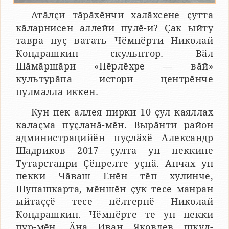
Атӑлҫи тӑрӑхӗнчи халӑхсене ҫутта
кӑларнисен аллейи пулӗ-и? Ҫак ыйту
тавра пуҫ ватать Чӗмпӗрти Николай
Кондрашкин скульптор. Вӑл
Шӑмӑршӑри «Пӗрлӗхре — вӑй»
культурӑпа истори центрӗнче
пулмалла иккен.
Кун пек аллея пирки 10 ҫул каяллах
калаҫма пуҫланӑ-мӗн. Вырӑнти район
администрацийӗн пуҫлӑхӗ Александр
Шадриков 2017 ҫулта ун пеккине
Тутарстанри Ҫӗпрелте уҫнӑ. Анчах ун
пекки Чӑваш Енӗн тӗп хулинче,
Шупашкарта, мӗншӗн ҫук тесе манран
ыйтаҫҫӗ тесе пӗлтернӗ Николай
Кондрашкин. Чӗмпӗрте те ун пекки
пур-мӗн. Ӑна Иван Яковлев шкул-