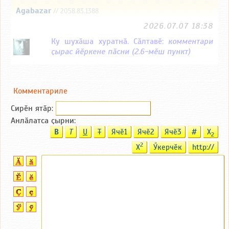
Agabazar
// 2058.83.1388
2026.07.07 18:38
Ку шухӑша хуратнӑ. Сӑлтавӗ:
комментари
ҫырас йӗркене пӑсни (2.6-мӗш пункт)
Комментариле
Сирӗн ятӑp:
Анлӑлатса ҫырни:
B
T
U
T
Ячӗ1
Ячӗ2
Ячӗ3
#
X
2
2
X
Ӳкерчӗк
http://