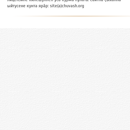
ыйтусене кунта ярӑр: site(a)chuvash.org