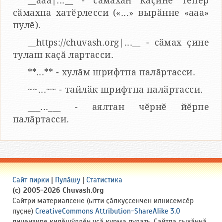
__aaa|...__ - сӑмахӑн каҫине тепӗр
сӑмахпа хатӗрлесси («...» вырӑнне «ааа»
пулӗ).
__https://chuvash.org|...__ - сӑмах ҫине
тулаш каҫӑ лартасси.
**...** - хулӑм шрифтпа палӑртасси.
~~...~~ - тайлӑк шрифтпа палӑртасси.
___...___ - аялтан чӗрнӗ йӗрпе
палӑртасси.
Сайт пирки
|
Пулӑшу
|
Статистика
(c) 2005-2026 Chuvash.Org
Сайтри материалсене (ытти ҫӑлкуҫсенчен илнисемсӗр
пуҫне)
CreativeCommons Attribution-ShareAlike 3.0
лицензипе килӗшӳллӗн усӑ курма пулать. Сайтпа ҫыхӑннӑ