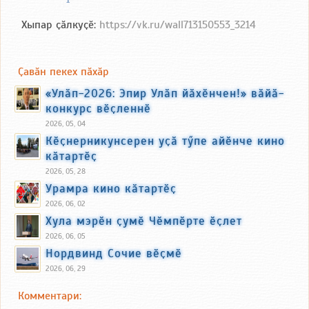
Хыпар ҫӑлкуҫӗ:
https://vk.ru/wall713150553_3214
Ҫавӑн пекех пӑхӑр
«Улӑп-2026: Эпир Улӑп йӑхӗнчен!» вӑйӑ-
конкурс вӗҫленнӗ
2026, 05, 04
Кӗҫнерникунсерен уҫӑ тӳпе айӗнче кино
кӑтартӗҫ
2026, 05, 28
Урамра кино кӑтартӗҫ
2026, 06, 02
Хула мэрӗн ҫумӗ Чӗмпӗрте ӗҫлет
2026, 06, 05
Нордвинд Сочие вӗҫмӗ
2026, 06, 29
Комментари: