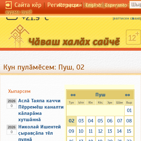
Сайта кӗр
|
Регистраци
|
По-русски
English
Esperanto
Сайта кӗрсен унпа тулли
курма пулӗ
Пере пӗлмен ал туйи пуҫа килсе вӑрӑнать.
+21.9 °C
[
ваттисен сӑмахӗ
]
Кун пулӑмӗсем: Пуш, 02
Хыпарсем
««
Пуш
»»
Аслӑ Таяпа каччи
2026
Тун
Ытл
Юн
Кӗҫ
Эрн
Шӑм
Выр
0
Пӗрремӗш каналти
01
кӑларӑма
хутшӑннӑ
02
03
04
05
06
07
08
Николай Ишентей
2026
09
10
11
12
13
14
15
0
ҫыравҫӑпа тӗл
пулнӑ