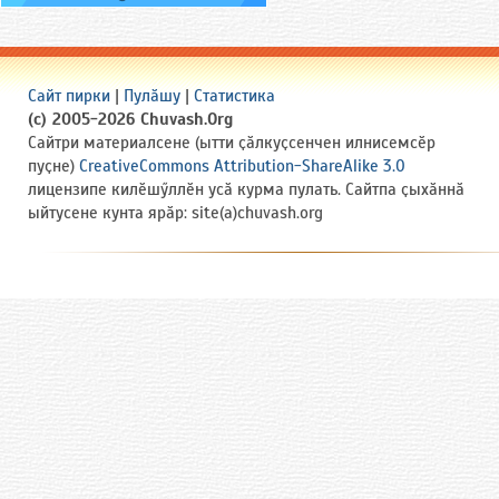
Сайт пирки
|
Пулӑшу
|
Статистика
(c) 2005-2026 Chuvash.Org
Сайтри материалсене (ытти ҫӑлкуҫсенчен илнисемсӗр
пуҫне)
CreativeCommons Attribution-ShareAlike 3.0
лицензипе килӗшӳллӗн усӑ курма пулать. Сайтпа ҫыхӑннӑ
ыйтусене кунта ярӑр: site(a)chuvash.org