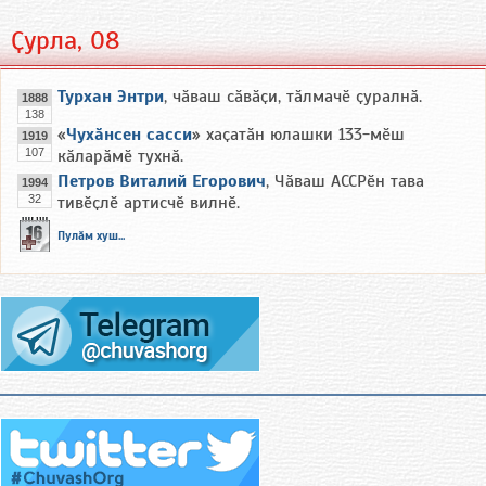
Ҫурла, 08
Турхан Энтри
, чӑваш сӑвӑҫи, тӑлмачӗ ҫуралнӑ.
1888
138
«
Чухӑнсен сасси
» хаҫатӑн юлашки 133-мӗш
1919
107
кӑларӑмӗ тухнӑ.
Петров Виталий Егорович
, Чӑваш АССРӗн тава
1994
32
тивӗҫлӗ артисчӗ вилнӗ.
Пулӑм хуш...