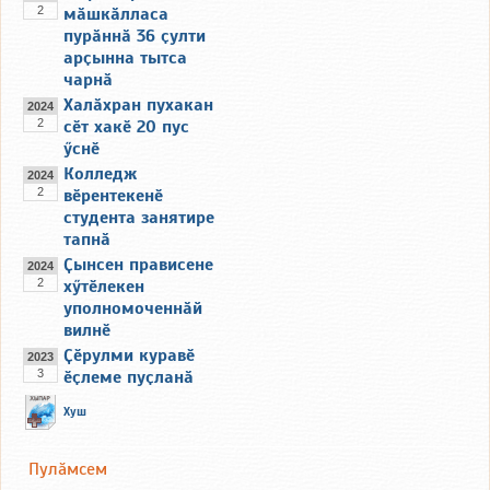
2
мӑшкӑлласа
пурӑннӑ 36 ҫулти
арҫынна тытса
чарнӑ
Халӑхран пухакан
2024
2
сӗт хакӗ 20 пус
ӳснӗ
Колледж
2024
2
вӗрентекенӗ
студента занятире
тапнӑ
Ҫынсен прависене
2024
2
хӳтӗлекен
уполномоченнӑй
вилнӗ
Ҫӗрулми куравӗ
2023
3
ӗҫлеме пуҫланӑ
Хуш
Пулӑмсем