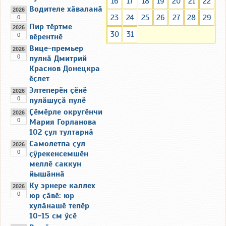
16
17
18
19
20
21
22
Водителе хӑваланӑ
2026
23
24
25
26
27
28
29
0
Пир тӗртме
2026
30
31
0
вӗрентнӗ
Вице-премьер
2026
0
пулнӑ Дмитрий
Краснов Донецкра
ӗҫлет
Элтеперӗн ҫӗнӗ
2026
0
пулӑшуҫӑ пулӗ
Ҫӗмӗрле округӗнчи
2026
0
Мария Горланова
102 ҫул тултарнӑ
Самолетпа ҫул
2026
0
ҫӳрекенсемшӗн
меллӗ саккун
йышӑннӑ
Ку эрнере каллех
2026
0
юр ҫӑвӗ: юр
хулӑнашӗ тепӗр
10-15 см ӳсӗ