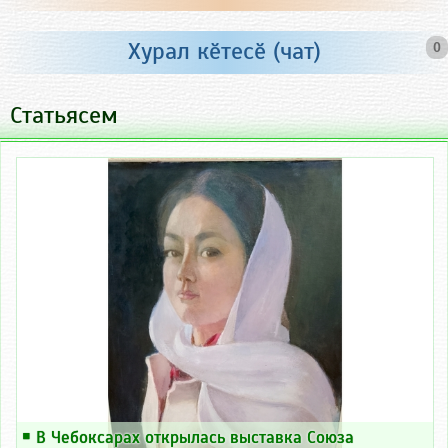
Хурал кӗтесӗ (чат)
0
Статьясем
￭
В Чебоксарах открылась выставка Союза