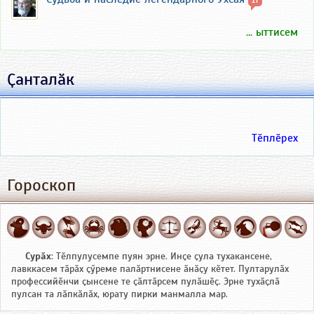
... ыттисем
Ҫанталӑк
Тӗплӗрех
Гороскоп
Сурӑх
: Тӗлпулусемпе пуян эрне. Инҫе ҫула тухакансене,
лавккасем тӑрӑх ҫӳреме палӑртнисене ӑнӑҫу кӗтет. Пултарулӑх
профессийӗнчи ҫынсене те ҫӑлтӑрсем пулӑшӗҫ. Эрне тухӑҫлӑ
пулсан та лӑпкӑлӑх, юрату пирки манмалла мар.