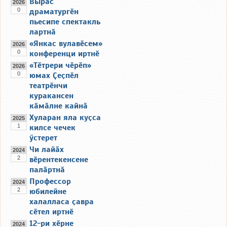
Вырӑс
2026
0
драматургӗн
пьесипе спектакль
лартнӑ
«Янкас вулавӗсем»
2026
0
конференци иртнӗ
«Тӗтрери чӗрӗп»
2026
0
юмах Ҫеҫпӗл
театрӗнчи
куракансен
кӑмӑлне кайнӑ
Хуларан яла куҫса
2025
1
килсе чечек
ӳстерет
Чи лайӑх
2024
2
вӗрентекенсене
палӑртнӑ
Профессор
2024
2
юбилейне
халалласа ҫавра
сӗтел иртнӗ
12-ри хӗрне
2024