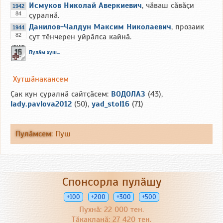
Исмуков Николай Аверкиевич
, чӑваш сӑвӑҫи
1942
84
ҫуралнӑ.
Данилов-Чалдун Максим Николаевич
, прозаик
1944
82
ҫут тӗнчерен уйрӑлса кайнӑ.
Пулӑм хуш...
Хутшӑнакансем
Ҫак кун ҫуралнӑ сайтҫӑсем:
ВОДОЛАЗ
(43),
lady.pavlova2012
(50),
yad_stol16
(71)
Пулӑмсем
:
Пуш
Спонсорла пулӑшу
+100
+200
+300
+500
Пухнӑ: 22 000 тен.
Тӑкакланӑ: 27 420 тен.