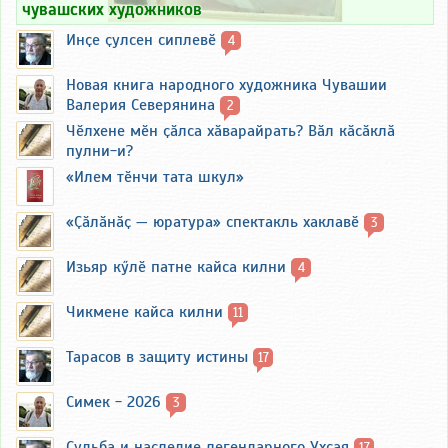
чувашских художников
Инҫе ҫулсен сиплевӗ
4
Новая книга народного художника Чувашии
Валерия Северянина
2
Чӗлхене мӗн ҫӑлса хӑварайрать? Вӑл кӑсӑклӑ
пулни-и?
«Илем тӗнчи тата шкул»
«Ҫӑлӑнӑҫ — юратура» спектакль хаклавӗ
3
Изьяр кӳлӗ патне кайса килни
4
Чикмене кайса килни
11
Тарасов в защиту истины
17
Симек - 2026
3
Судьба и наследие легендарного Ухсая
17