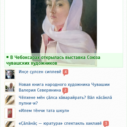
￭
В Чебоксарах открылась выставка Союза
чувашских художников
Инҫе ҫулсен сиплевӗ
4
Новая книга народного художника Чувашии
Валерия Северянина
2
Чӗлхене мӗн ҫӑлса хӑварайрать? Вӑл кӑсӑклӑ
пулни-и?
«Илем тӗнчи тата шкул»
«Ҫӑлӑнӑҫ — юратура» спектакль хаклавӗ
3