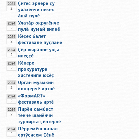
Ҫитес эрнере ҫу
2024
2
уйӑхӗнчи пекех
ӑшӑ пулӗ
Улатӑр округӗнче
2024
2
пулӑ нумай вилнӗ
Кӗҫех балет
2024
2
фестивалӗ пуҫланӗ
Ҫӗр вырӑнне укҫа
2024
2
илеҫҫӗ
Кӗпере
2024
2
прокуратура
хистенипе юсӗҫ
Орган музыкин
2024
2
концерчӗ иртнӗ
«ФормART»
2024
2
фестиваль иртӗ
Пирӗн самбист
2024
2
тӗнче шайӗнчи
турнирта ҫӗнтернӗ
Пӗрремӗш канал
2024
2
ертӳҫисем Ҫӗнӗ