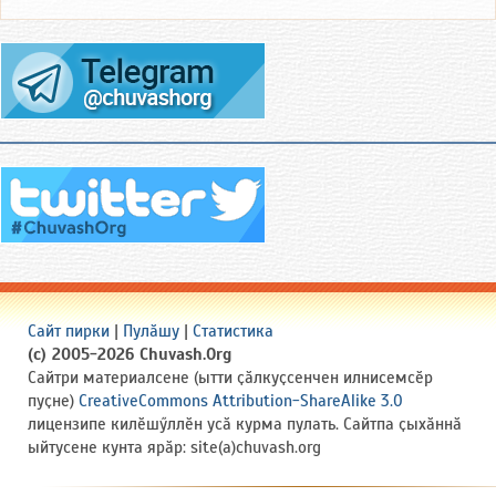
Сайт пирки
|
Пулӑшу
|
Статистика
(c) 2005-2026 Chuvash.Org
Сайтри материалсене (ытти ҫӑлкуҫсенчен илнисемсӗр
пуҫне)
CreativeCommons Attribution-ShareAlike 3.0
лицензипе килӗшӳллӗн усӑ курма пулать. Сайтпа ҫыхӑннӑ
ыйтусене кунта ярӑр: site(a)chuvash.org