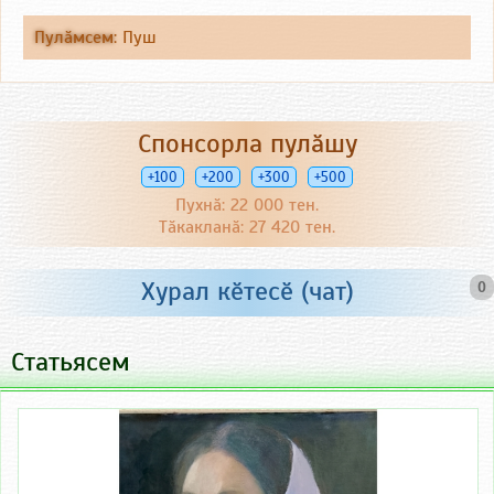
Пулӑмсем
:
Пуш
Спонсорла пулӑшу
+100
+200
+300
+500
Пухнӑ: 22 000 тен.
Тӑкакланӑ: 27 420 тен.
Хурал кӗтесӗ (чат)
0
Статьясем