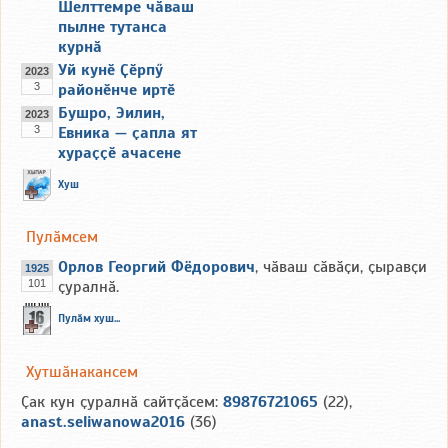
Шелттемре чӑваш
пылне тутанса
курнӑ
Уй кунӗ Ҫӗрпӳ
2023
3
районӗнче иртӗ
Бушро, Эилин,
2023
3
Евника — ҫапла ят
хураҫҫӗ ачасене
Хуш
Пулӑмсем
Орлов Георгий Фёдорович
, чӑваш сӑвӑҫи, ҫыравҫи
1925
101
ҫуралнӑ.
Пулӑм хуш...
Хутшӑнакансем
Ҫак кун ҫуралнӑ сайтҫӑсем:
89876721065
(22),
anast.seliwanowa2016
(36)