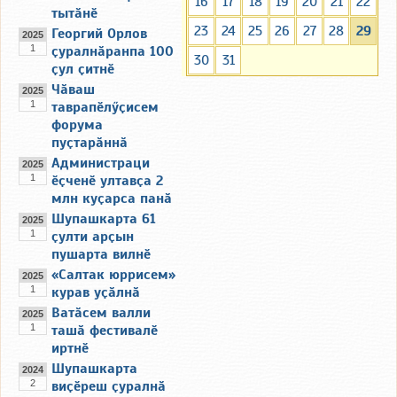
16
17
18
19
20
21
22
тытӑнӗ
23
24
25
26
27
28
29
Георгий Орлов
2025
1
ҫуралнӑранпа 100
30
31
ҫул ҫитнӗ
Чӑваш
2025
1
таврапӗлӳҫисем
форума
пуҫтарӑннӑ
Администраци
2025
1
ӗҫченӗ ултавҫа 2
млн куҫарса панӑ
Шупашкарта 61
2025
1
ҫулти арҫын
пушарта вилнӗ
«Салтак юррисем»
2025
1
курав уҫӑлнӑ
Ватӑсем валли
2025
1
ташӑ фестивалӗ
иртнӗ
Шупашкарта
2024
2
виҫӗреш ҫуралнӑ