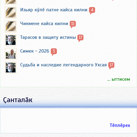
Изьяр кӳлӗ патне кайса килни
4
Чикмене кайса килни
11
Тарасов в защиту истины
17
Симек - 2026
3
Судьба и наследие легендарного Ухсая
17
... ыттисем
Ҫанталӑк
Тӗплӗрех