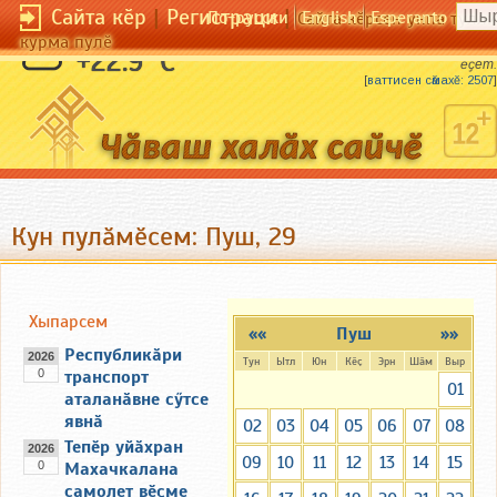
Сайта кӗр
|
Регистраци
|
По-русски
English
Esperanto
Сайта кӗрсен унпа тулли
курма пулӗ
Шаланкӑ шыв кӑларать, ула курак пырса
+22.9 °C
ӗҫет.
[
ваттисен сӑмахӗ: 2507
]
Кун пулӑмӗсем: Пуш, 29
Хыпарсем
««
Пуш
»»
Республикӑри
2026
Тун
Ытл
Юн
Кӗҫ
Эрн
Шӑм
Выр
0
транспорт
01
аталанӑвне сӳтсе
явнӑ
02
03
04
05
06
07
08
Тепӗр уйӑхран
2026
09
10
11
12
13
14
15
0
Махачкалана
самолет вӗҫме