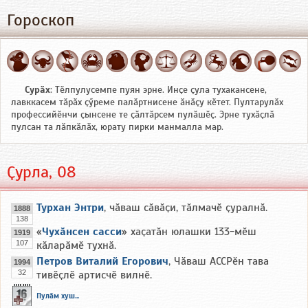
Гороскоп
Сурӑх
: Тӗлпулусемпе пуян эрне. Инҫе ҫула тухакансене,
лавккасем тӑрӑх ҫӳреме палӑртнисене ӑнӑҫу кӗтет. Пултарулӑх
профессийӗнчи ҫынсене те ҫӑлтӑрсем пулӑшӗҫ. Эрне тухӑҫлӑ
пулсан та лӑпкӑлӑх, юрату пирки манмалла мар.
Ҫурла, 08
Турхан Энтри
, чӑваш сӑвӑҫи, тӑлмачӗ ҫуралнӑ.
1888
138
«
Чухӑнсен сасси
» хаҫатӑн юлашки 133-мӗш
1919
107
кӑларӑмӗ тухнӑ.
Петров Виталий Егорович
, Чӑваш АССРӗн тава
1994
32
тивӗҫлӗ артисчӗ вилнӗ.
Пулӑм хуш...