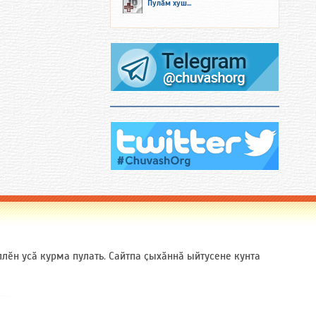
Пулӑм хуш...
ӗн усӑ курма пулать. Сайтпа ҫыхӑннӑ ыйтусене кунта