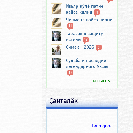
Изьяр кӳлӗ патне
кайса килни
4
Чикмене кайса килни
11
Тарасов в защиту
истины
17
Симек - 2026
3
Судьба и наследие
легендарного Ухсая
17
... ыттисем
Ҫанталӑк
Тӗплӗрех