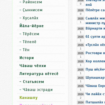
Улатӑрти х
2026
-
Районсем
0
янӑ
-
Ҫыннисем
Пӗлӗтре са
2026
0
-
Хуҫалӑх
Сывлӑх ми
2025
1
министр п
Йӑла-йӗрке
Вӑрнарти 
2025
1
-
Тӗрӗсем
61 ҫулти а
2025
1
-
Тӗпелӗ
«Туслӑх хӗ
2025
1
-
Тӗн
Ростоври 
2025
Истори
1
Хор коллек
2025
Чӑваш чӗлхи
1
Пуш вӗҫӗнч
2025
Литература кӗтесӗ
1
Шупашкарт
2025
- Статьясем
1
Чӑваш Енри
2025
-
Чӑваш эстради
1
Чи лайӑх с
2024
Канашлу
2
Патшалӑх 
2024