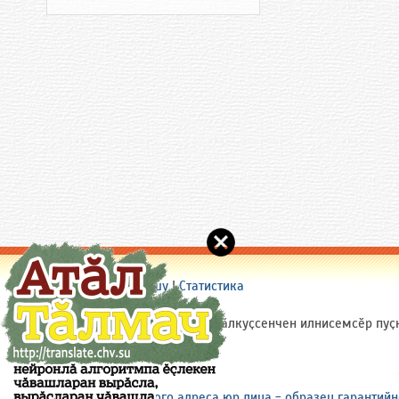
Сайт пирки
|
Пулӑшу
|
Статистика
(c) 2005-2026 Chuvash.Org
Сайтри материалсене (ытти ҫӑлкуҫсенчен илнисемсӗр пуҫ
ярӑр: site(a)chuvash.org
Смена юридического адреса юр лица - образец гарантийн