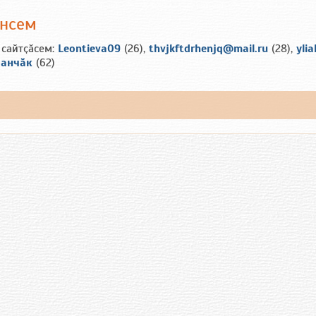
ансем
 сайтҫӑсем:
Leontieva09
(26),
thvjkftdrhenjq@mail.ru
(28),
ylia
анчăк
(62)
ш