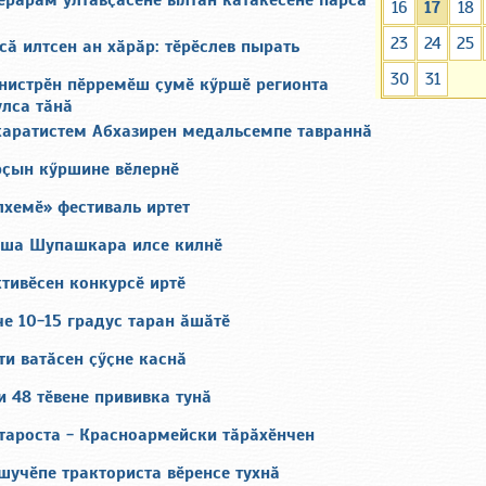
ӗрарӑм ултавҫӑсене ылтӑн катӑкӗсене парса
16
17
18
23
24
25
сӑ илтсен ан хӑрӑр: тӗрӗслев пырать
30
31
нистрӗн пӗрремӗш ҫумӗ кӳршӗ регионта
улса тӑнӑ
каратистем Абхазирен медальсемпе тавраннӑ
рҫын кӳршине вӗлернӗ
лхемӗ» фестиваль иртет
яша Шупашкара илсе килнӗ
тивӗсен конкурсӗ иртӗ
е 10-15 градус таран ӑшӑтӗ
и ватӑсен ҫӳҫне каснӑ
 48 тӗвене прививка тунӑ
тароста - Красноармейски тӑрӑхӗнчен
шучӗпе тракториста вӗренсе тухнӑ