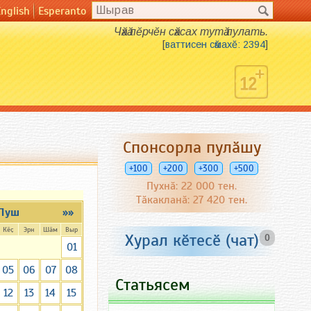
English
Esperanto
Чӑхӑ пӗрчӗн сӑхсах тутӑ пулать.
[
ваттисен сӑмахӗ: 2394
]
Спонсорла пулӑшу
+100
+200
+300
+500
Пухнӑ: 22 000 тен.
Тӑкакланӑ: 27 420 тен.
Пуш
»»
Кӗҫ
Эрн
Шӑм
Выр
Хурал кӗтесӗ (чат)
0
01
05
06
07
08
Статьясем
12
13
14
15