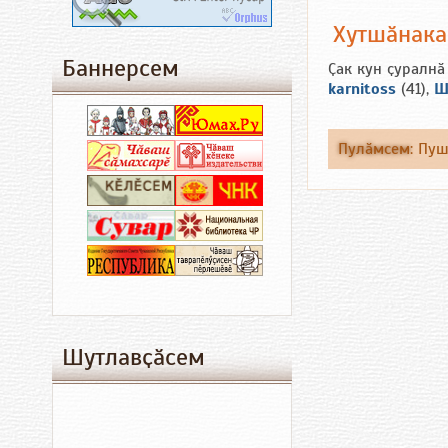
Хутшӑнак
Баннерсем
Ҫак кун ҫуралнӑ
karnitoss
(41),
Ш
Пулӑмсем
:
Пу
Шутлавҫӑсем