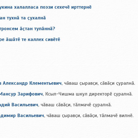
кина халалласа поэзи сехечӗ ирттернӗ
н тухнӑ та ҫухалнӑ
тронсем ӑҫтан тупӑннӑ?
ре ӑшӑтӗ те каллех сивӗтӗ
в Александр Клементьевич
, чӑваш ҫыравҫи, сӑвӑҫи ҫуралнӑ.
Мансур Зарифович
, Ксыл-Чишма шкул директорӗ ҫуралнӑ.
адий Васильевич
, чӑваш сӑвӑҫи, тӑлмачӗ ҫуралнӑ.
адимир Васильевич
, чӑваш ҫыравҫи, сӑвӑҫи, тӑлмачӗ вилнӗ.