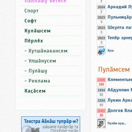
Паллашу кӗтесӗ
2
Аркадий Лу
2024
Спорт
2
Пульницӑра
2023
Софт
3
Шкулта па
2023
Кулӑшсем
3
Тепӗр эрне
2023
Пӗрлӗх
3
-
Хутшӑнакансем
Хуш
-
Улшӑнусем
Пулӑмсем
-
Пулӑшу
Клементье
-
Реклама
1926
100
Абдуллин 
Каҫӑсем
1934
92
Лукин Арк
1934
92
Долгов Вл
2001
25
Пулӑм хуш...