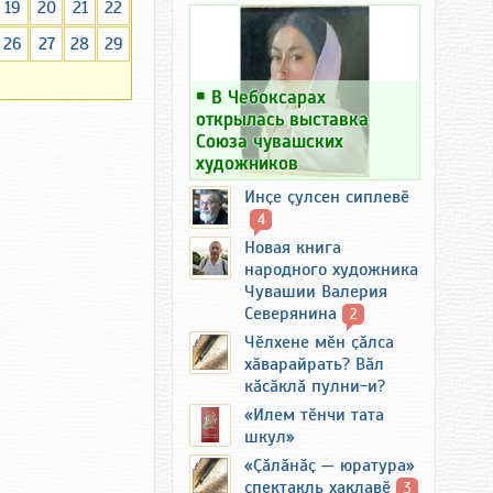
19
20
21
22
26
27
28
29
￭
В Чебоксарах
открылась выставка
Союза чувашских
художников
Инҫе ҫулсен сиплевӗ
4
Новая книга
народного художника
Чувашии Валерия
Северянина
2
Чӗлхене мӗн ҫӑлса
хӑварайрать? Вӑл
кӑсӑклӑ пулни-и?
«Илем тӗнчи тата
шкул»
«Ҫӑлӑнӑҫ — юратура»
спектакль хаклавӗ
3