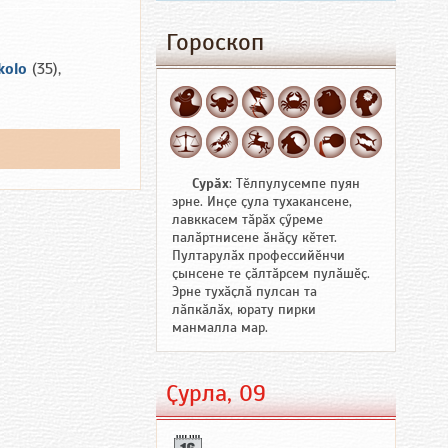
Гороскоп
kolo
(35),
Сурӑх
: Тӗлпулусемпе пуян
эрне. Инҫе ҫула тухакансене,
лавккасем тӑрӑх ҫӳреме
палӑртнисене ӑнӑҫу кӗтет.
Пултарулӑх профессийӗнчи
ҫынсене те ҫӑлтӑрсем пулӑшӗҫ.
Эрне тухӑҫлӑ пулсан та
лӑпкӑлӑх, юрату пирки
манмалла мар.
Ҫурла, 09