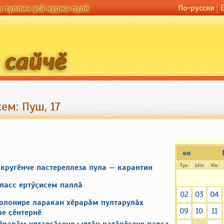
По-русски
а туллин усӑ курма пулӗ
ем: Пуш, 17
««
Тун
Ытл
Юн
кругӗнче пастереллеза пула — карантин
ласс ертӳҫисем паллӑ
02
03
04
колонире ларакан хӗрарӑм пултарулӑх
09
10
11
е ҫӗнтернӗ