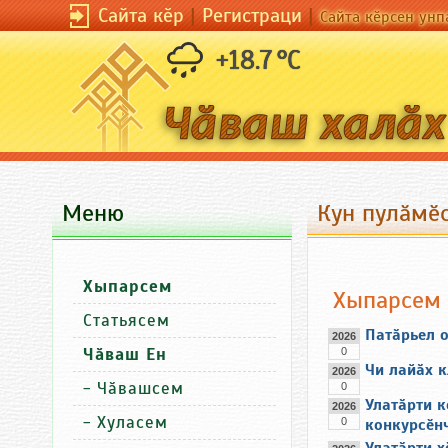
Сайта кӗр
|
Регистраци
|
Сайта кӗрсен унп
+18.7 °C
Меню
Кун пулӑмӗс
Хыпарсем
Хыпарсем
Статьясем
Патӑрьел о
2026
Чӑваш Ен
0
Чи лайӑх к
2026
-
Чӑвашсем
0
Улатӑрти 
2026
-
Хуласем
0
конкурсӗнч