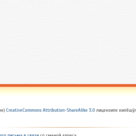
не)
CreativeCommons Attribution-ShareAlike 3.0
лицензипе килӗшӳлл
ого письма в связи
со сменой адреса.