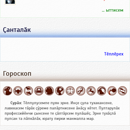
... ыттисем
Ҫанталӑк
Тӗплӗрех
Гороскоп
Сурӑх
: Тӗлпулусемпе пуян эрне. Инҫе ҫула тухакансене,
лавккасем тӑрӑх ҫӳреме палӑртнисене ӑнӑҫу кӗтет. Пултарулӑх
профессийӗнчи ҫынсене те ҫӑлтӑрсем пулӑшӗҫ. Эрне тухӑҫлӑ
пулсан та лӑпкӑлӑх, юрату пирки манмалла мар.