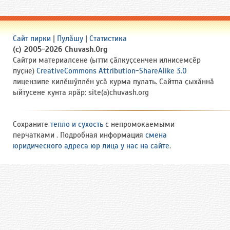
Сайт пирки
|
Пулӑшу
|
Статистика
(c) 2005-2026 Chuvash.Org
Сайтри материалсене (ытти ҫӑлкуҫсенчен илнисемсӗр
пуҫне)
CreativeCommons Attribution-ShareAlike 3.0
лицензипе килӗшӳллӗн усӑ курма пулать. Сайтпа ҫыхӑннӑ
ыйтусене кунта ярӑр: site(a)chuvash.org
Сохраните
тепло и сухость
с непромокаемыми
перчатками . Подробная информация
смена
юридического адреса юр лица у нас на сайте
.