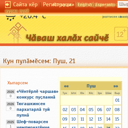
Сайта кӗр
|
Регистраци
|
По-русски
English
Esperanto
Сайта кӗрсен унпа тулли
курма пулӗ
Ҫиччӗ виҫ те пӗрре кас.
+20.4 °C
[
ваттисен сӑмахӗ
]
Кун пулӑмӗсем: Пуш, 21
Хыпарсем
««
Пуш
»»
«Чӗнтӗрлӗ чаршав»
2026
Тун
Ытл
Юн
Кӗҫ
Эрн
Шӑм
Выр
0
конкурс пуҫланнӑ
01
Тюгашкинсен
2026
0
пархатарлӑ туй
02
03
04
05
06
07
08
пулнӑ
09
10
11
12
13
14
15
Шеф-поварсен
2025
1
чемпионатӗнче