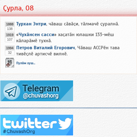
Ҫурла, 08
Турхан Энтри
, чӑваш сӑвӑҫи, тӑлмачӗ ҫуралнӑ.
1888
138
«
Чухӑнсен сасси
» хаҫатӑн юлашки 133-мӗш
1919
107
кӑларӑмӗ тухнӑ.
Петров Виталий Егорович
, Чӑваш АССРӗн тава
1994
32
тивӗҫлӗ артисчӗ вилнӗ.
Пулӑм хуш...