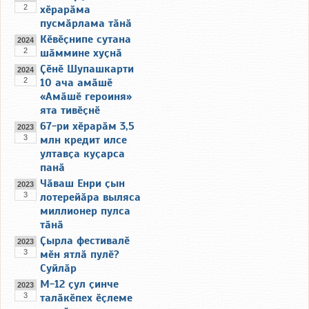
2
хӗрарӑма
пусмӑрлама тӑнӑ
Кӗвӗҫнипе сутана
2024
2
шӑммине хуҫнӑ
Ҫӗнӗ Шупашкарти
2024
2
10 ача амӑшӗ
«Амӑшӗ героиня»
ята тивӗҫнӗ
67-ри хӗрарӑм 3,5
2023
3
млн кредит илсе
ултавҫа куҫарса
панӑ
Чӑваш Енри ҫын
2023
3
лотерейӑра выляса
миллионер пулса
тӑнӑ
Ҫырла фестивалӗ
2023
3
мӗн ятлӑ пулӗ?
Суйлӑр
М-12 ҫул ҫинче
2023
3
талӑкӗпех ӗҫлеме