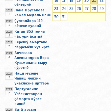
16
17
18
19
20
21
22
ҫӗнтернӗ
23
24
25
26
27
28
29
Лана Прусакова
2025
1
кӗмӗл медаль илнӗ
30
31
Ҫулталӑкра 112
2025
1
кӗнеке вуланӑ
Китая 853 тонна
2024
2
чӑх ури ӑсатнӑ
Кӗрешӳ ӑмӑртӑвӗ
2024
2
пӗрремӗш хут иртӗ
Вячеслав
2024
2
Александров Вера
Кузьминапа ҫыру
ҫӳретнӗ
Наци музейӗ
2024
2
Чӑваш чӗлхин
уйӑхлӑхне ирттерӗ
Португалипе
2024
2
Узбекистанран
ҫӑмарта кӳрсе
килнӗ
Ватӑ арҫын
2024