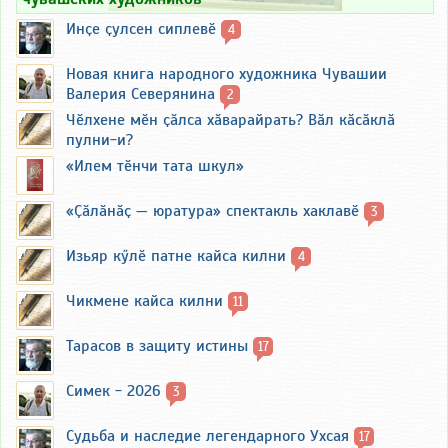
Инҫе ҫулсен сиплевӗ
4
Новая книга народного художника Чувашии
Валерия Северянина
2
Чӗлхене мӗн ҫӑлса хӑварайрать? Вӑл кӑсӑклӑ
пулни-и?
«Илем тӗнчи тата шкул»
«Ҫӑлӑнӑҫ — юратура» спектакль хаклавӗ
3
Изьяр кӳлӗ патне кайса килни
4
Чикмене кайса килни
11
Тарасов в защиту истины
17
Симек - 2026
3
Судьба и наследие легендарного Ухсая
17