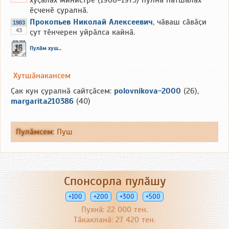
хуҫалӑх министрӗ (1968–1975) пулнӑ патшалӑх
ӗҫченӗ ҫуралнӑ.
Прокопьев Николай Алексеевич
, чӑваш сӑвӑҫи
1983
43
ҫут тӗнчерен уйрӑлса кайнӑ.
Пулӑм хуш...
Хутшӑнакансем
Ҫак кун ҫуралнӑ сайтҫӑсем:
polovnikova-2000
(26),
margarita210386
(40)
Пулӑмсем
:
Пуш
Спонсорла пулӑшу
+100
+200
+300
+500
Пухнӑ: 22 000 тен.
Тӑкакланӑ: 27 420 тен.