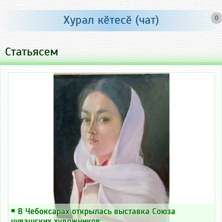
Хурал кӗтесӗ (чат)
0
Статьясем
￭
В Чебоксарах открылась выставка Союза
чувашских художников