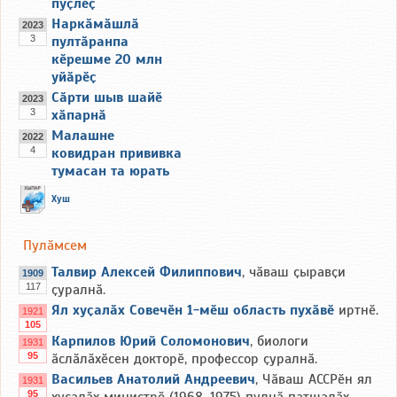
пуҫлӗҫ
Наркӑмӑшлӑ
2023
3
пултӑранпа
кӗрешме 20 млн
уйӑрӗҫ
Сӑрти шыв шайӗ
2023
3
хӑпарнӑ
Малашне
2022
4
ковидран прививка
тумасан та юрать
Хуш
Пулӑмсем
Талвир Алексей Филиппович
, чӑваш ҫыравҫи
1909
117
ҫуралнӑ.
Ял хуҫалӑх Совечӗн 1-мӗш область пухӑвӗ
иртнӗ.
1921
105
Карпилов Юрий Соломонович
, биологи
1931
95
ӑслӑлӑхӗсен докторӗ, профессор ҫуралнӑ.
Васильев Анатолий Андреевич
, Чӑваш АССРӗн ял
1931
95