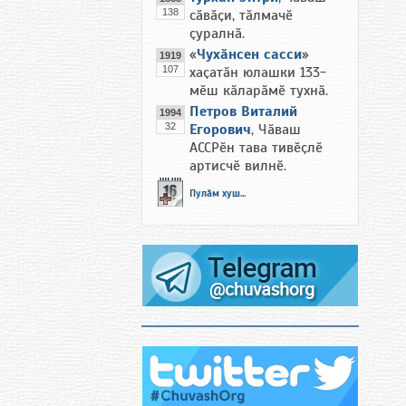
138
сӑвӑҫи, тӑлмачӗ
ҫуралнӑ.
«
Чухӑнсен сасси
»
1919
107
хаҫатӑн юлашки 133-
мӗш кӑларӑмӗ тухнӑ.
Петров Виталий
1994
32
Егорович
, Чӑваш
АССРӗн тава тивӗҫлӗ
артисчӗ вилнӗ.
Пулӑм хуш...