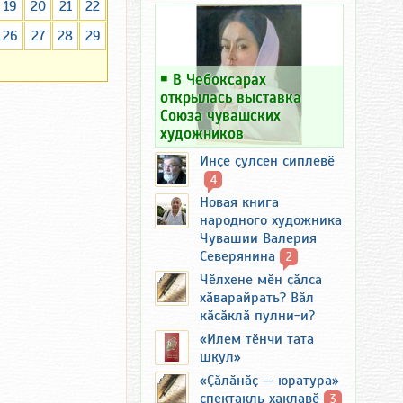
19
20
21
22
26
27
28
29
￭
В Чебоксарах
открылась выставка
Союза чувашских
художников
Инҫе ҫулсен сиплевӗ
4
Новая книга
народного художника
Чувашии Валерия
Северянина
2
Чӗлхене мӗн ҫӑлса
хӑварайрать? Вӑл
кӑсӑклӑ пулни-и?
«Илем тӗнчи тата
шкул»
«Ҫӑлӑнӑҫ — юратура»
спектакль хаклавӗ
3