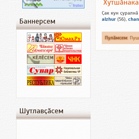
Хутшӑнак
Ҫак кун ҫуралнӑ
alzhur
(56),
chan
Баннерсем
Пулӑмсем
:
Пу
Шутлавҫӑсем