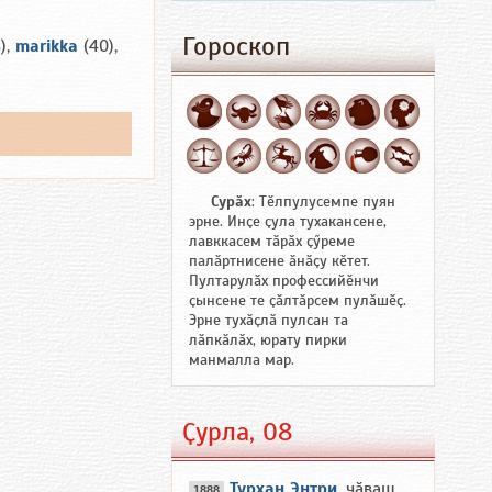
Гороскоп
),
marikka
(40),
Сурӑх
: Тӗлпулусемпе пуян
эрне. Инҫе ҫула тухакансене,
лавккасем тӑрӑх ҫӳреме
палӑртнисене ӑнӑҫу кӗтет.
Пултарулӑх профессийӗнчи
ҫынсене те ҫӑлтӑрсем пулӑшӗҫ.
Эрне тухӑҫлӑ пулсан та
лӑпкӑлӑх, юрату пирки
манмалла мар.
Ҫурла, 08
Турхан Энтри
, чӑваш
1888