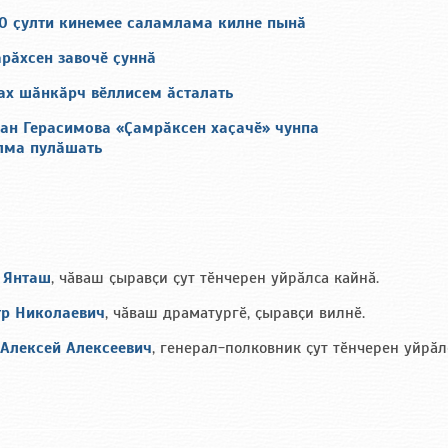
00 ҫулти кинемее саламлама килне пынӑ
рӑхсен завочӗ ҫуннӑ
ах шӑнкӑрч вӗллисем ӑсталать
ман Герасимова «Ҫамрӑксен хаҫачӗ» чунпа
лма пулӑшать
 Янташ
, чӑваш ҫыравҫи ҫут тӗнчерен уйрӑлса кайнӑ.
тр Николаевич
, чӑваш драматургӗ, ҫыравҫи вилнӗ.
 Алексей Алексеевич
, генерал-полковник ҫут тӗнчерен уйрӑл