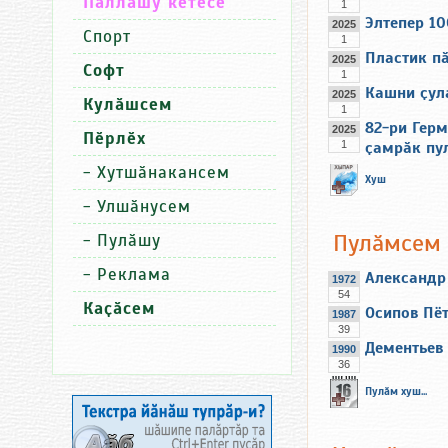
Паллашу кӗтесӗ
1
Элтепер 1
2025
Спорт
1
Пластик пӑ
2025
Софт
1
Кашни ҫул
2025
Кулӑшсем
1
82-ри Гер
2025
Пӗрлӗх
1
ҫамрӑк пу
-
Хутшӑнакансем
Хуш
-
Улшӑнусем
Пулӑмсем
-
Пулӑшу
-
Реклама
Александр
1972
54
Каҫӑсем
Осипов Пё
1987
39
Дементьев
1990
36
Пулӑм хуш...