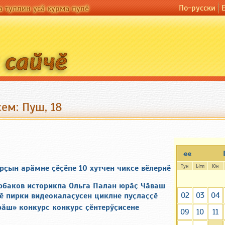
По-русски
а туллин усӑ курма пулӗ
ем: Пуш, 18
««
Тун
Ытл
Юн
ҫын арӑмне ҫӗҫӗпе 10 хутчен чиксе вӗлернӗ
рбаков историкпа Ольга Палан юрӑҫ Чӑваш
02
03
04
ӗ пирки видеокалаҫусен циклне пуҫлаҫҫӗ
рӑш» конкурс конкурс ҫӗнтерӳҫисене
09
10
11