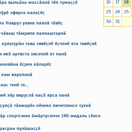
16
17
18
ӑра выльӑха массӑллӑ тӗп тумаҫҫӗ
23
24
25
тӳрӗ эфирта калаҫӗҫ
30
31
а Навруз уявне паллӑ тӑвӗҫ
 чӑваш тӑмрипе паллаштарнӑ
 культурӑн тава тивӗҫлӗ ӗҫченӗ ята тивӗҫнӗ
 икӗ артиста хисеплӗ ят панӑ
сановӑна ӗҫрен кӑларӗҫ
кам вараланӑ
ас тенӗ те...
нӗ хӗр вируслӑ каҫӑ ярса панӑ
ҫулҫӑ тӑкмарӗ» кӗнеке пичетленсе тухнӑ
сӑр спортсмен ӑмӑртусенче 140 медаль ҫӗнсе
арасран пулӑшаҫҫӗ