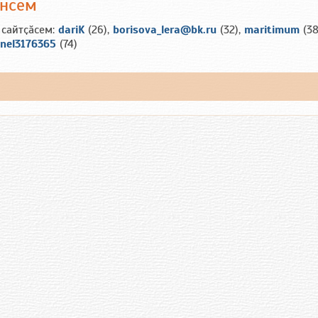
ансем
 сайтҫӑсем:
dariK
(26),
borisova_lera@bk.ru
(32),
maritimum
(38
nel3176365
(74)
ш