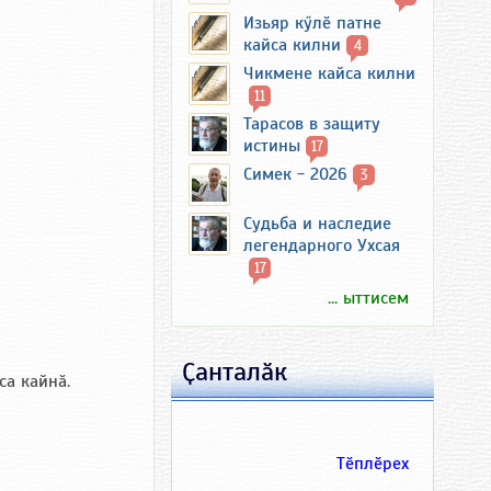
Изьяр кӳлӗ патне
кайса килни
4
Чикмене кайса килни
11
Тарасов в защиту
истины
17
Симек - 2026
3
Судьба и наследие
легендарного Ухсая
17
... ыттисем
Ҫанталӑк
са кайнӑ.
Тӗплӗрех