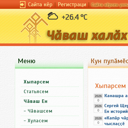
Сайта кӗр
|
Регистраци
|
Сайта кӗрсен унп
+26.4 °C
Меню
Кун пулӑмӗс
Хыпарсем
Хыпарсем
Статьясем
Канашра ар
2026
Чӑваш Ен
0
Сергей Ще
2026
-
Чӑвашсем
0
Ен историй
«Капӑр чӑ
2026
-
Хуласем
0
чыслаҫҫӗ