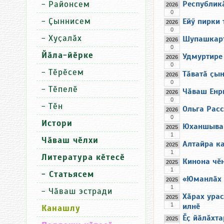
-
Районсем
Республик
2026
0
-
Ҫыннисем
Ейӳ пирки 
2026
0
-
Хуҫалӑх
Шупашкарт
2026
0
Йӑла-йӗрке
Удмуртире
2026
0
-
Тӗрӗсем
Тӑватӑ ҫын
2026
0
-
Тӗпелӗ
Чӑваш Енри
2026
0
-
Тӗн
Ольга Рас
2026
0
Истори
Юханшыва 
2025
1
Чӑваш чӗлхи
Алтайра кан
2025
1
Литература кӗтесӗ
Кинона чӗн
2025
1
- Статьясем
«Юманлӑх 
2025
1
-
Чӑваш эстради
Хӑрах ура
2025
1
илнӗ
Канашлу
Ӗҫ йӑлӑхт
2025