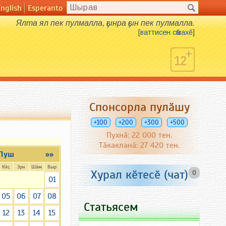
English
Esperanto
Ялта ял пек пулмалла, ҫынра ҫын пек пулмалла.
[
ваттисен сӑмахӗ
]
Спонсорла пулӑшу
+100
+200
+300
+500
Пухнӑ: 22 000 тен.
Тӑкакланӑ: 27 420 тен.
Пуш
»»
Кӗҫ
Эрн
Шӑм
Выр
Хурал кӗтесӗ (чат)
0
01
05
06
07
08
Статьясем
12
13
14
15