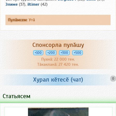
Элиме
(37),
iltimer
(42)
Пулӑмсем
:
Утӑ
Спонсорла пулӑшу
+100
+200
+300
+500
Пухнӑ: 22 000 тен.
Тӑкакланӑ: 27 420 тен.
Хурал кӗтесӗ (чат)
0
Статьясем