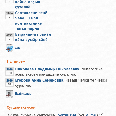
2
кайнӑ арҫын
ҫухалнӑ
Салтаксене пенӗ
2024
2
Чӑваш Енри
контрактнике
тытса чарнӑ
Вырӑнӑн-вырӑнӑн
2024
2
кӑна ҫумӑр ҫӑвӗ
Хуш
Пулӑмсем
Николаев Владимир Николаевич
, педагогика
1918
108
ӑслӑлахӗсен кандидачӗ ҫуралнӑ.
Егорова Анна Семеновна
, чӑваш чӗлхи тӗпчевҫи
1969
57
ҫуралнӑ.
Пулӑм хуш...
Хутшӑнакансем
Ҫак кун ҫуралнӑ сайтҫӑсем:
Sergius94
(32),
elime
(37),