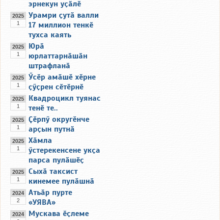
эрнекун уҫӑлӗ
Урамри ҫутӑ валли
2025
1
17 миллион тенкӗ
тухса каять
Юрӑ
2025
1
юрлаттарнӑшӑн
штрафланӑ
Ӳсӗр амӑшӗ хӗрне
2025
1
ҫӳҫрен сӗтӗрнӗ
Квадроцикл туянас
2025
1
тенӗ те..
Ҫӗрпӳ округӗнче
2025
1
арҫын путнӑ
Хӑмла
2025
1
ӳстерекенсене укҫа
парса пулӑшӗҫ
Сыхӑ таксист
2025
1
кинемее пулӑшнӑ
Атьӑр пурте
2024
2
«УЯВА»
Мускава ӗҫлеме
2024