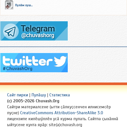
Пулӑм хуш...
Сайт пирки
|
Пулӑшу
|
Статистика
(c) 2005-2026 Chuvash.Org
Сайтри материалсене (ытти ҫӑлкуҫсенчен илнисемсӗр
пуҫне)
CreativeCommons Attribution-ShareAlike 3.0
лицензипе килӗшӳллӗн усӑ курма пулать. Сайтпа ҫыхӑннӑ
ыйтусене кунта ярӑр: site(a)chuvash.org