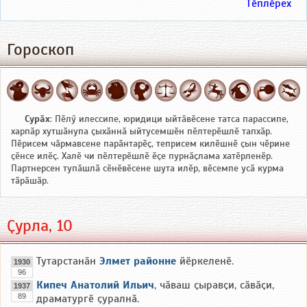
Тӗплӗрех
Гороскоп
Сурӑх
: Пӗлӳ илессипе, юридици ыйтӑвӗсене татса парассипе,
харпӑр хутшӑнупа ҫыхӑннӑ ыйтусемшӗн пӗлтерӗшлӗ тапхӑр.
Пӗрисем чӑрмавсене парӑнтарӗҫ, теприсем килӗшнӗ ҫын чӗрине
ҫӗнсе илӗҫ. Халӗ чи пӗлтерӗшлӗ ӗҫе пурнӑҫлама хатӗрленӗр.
Партнерсен тупӑшлӑ сӗнӗвӗсене шута илӗр, вӗсемпе усӑ курма
тӑрӑшӑр.
Ҫурла, 10
Тутарстанӑн
Элмет районне
йӗркеленӗ.
1930
96
Кипеч Анатолий Ильич
, чӑваш ҫыравҫи, сӑвӑҫи,
1937
89
драматургӗ ҫуралнӑ.