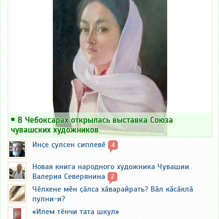
￭
В Чебоксарах открылась выставка Союза
чувашских художников
Инҫе ҫулсен сиплевӗ
4
Новая книга народного художника Чувашии
Валерия Северянина
2
Чӗлхене мӗн ҫӑлса хӑварайрать? Вӑл кӑсӑклӑ
пулни-и?
«Илем тӗнчи тата шкул»