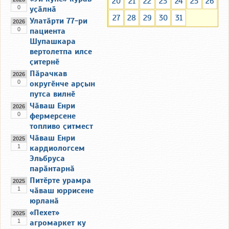
20
21
22
23
24
25
26
0
уҫӑлнӑ
27
28
29
30
31
Улатӑрти 77-ри
2026
0
пациента
Шупашкара
вертолетпа илсе
ҫитернӗ
Пӑрачкав
2026
0
округӗнче арҫын
путса вилнӗ
Чӑваш Енри
2026
0
фермерсене
топливо ҫитмест
Чӑваш Енри
2025
1
кардиологсем
Эльбруса
парӑнтарнӑ
Питӗрте урамра
2025
1
чӑваш юррисене
юрланӑ
«Пехет»
2025
1
агромаркет ку