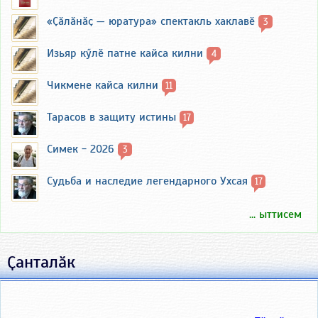
«Ҫӑлӑнӑҫ — юратура» спектакль хаклавӗ
3
Изьяр кӳлӗ патне кайса килни
4
Чикмене кайса килни
11
Тарасов в защиту истины
17
Симек - 2026
3
Судьба и наследие легендарного Ухсая
17
... ыттисем
Ҫанталӑк