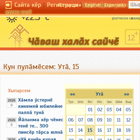
Сайта кӗр
|
Регистраци
|
По-русски
English
Esperanto
Сайта кӗрсен унпа тулли
курма пулӗ
Ҫынна йывӑр ан кала, ху та ҫавна курӑн.
+22.5 °C
[
ваттисен сӑмахӗ
]
Кун пулӑмӗсем: Утӑ, 15
Хыпарсем
««
Утӑ
»»
Хӑмла ӳстернӗ
2026
Тун
Ытл
Юн
Кӗҫ
Эрн
Шӑм
Выр
0
кинемей юбилейне
01
02
03
04
05
паллӑ тунӑ
Йӑпанма хӗр чӗнес
06
07
08
09
10
11
12
2026
0
тенӗ те... 300
13
14
15
16
17
18
19
пинсӗр тӑрса юлнӑ
«Уй кунӗ» курав
2026