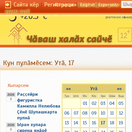
Сайта кӗр
|
Регистраци
|
По-русски
English
Esperanto
Сайта кӗрсен унпа тулли
курма пулӗ
Пушӑ пучах каҫӑр пулать.
+20.3 °C
[
ваттисен сӑмахӗ
]
Кун пулӑмӗсем: Утӑ, 17
Хыпарсем
««
Утӑ
»»
Раҫҫейри
2026
Тун
Ытл
Юн
Кӗҫ
Эрн
Шӑм
Выр
0
фигуристка
01
02
03
04
05
Камилла Нелюбова
Ҫӗнӗ Шупашкарта
06
07
08
09
10
11
12
пулнӑ
13
14
15
16
17
18
19
Ыран хулара
2026
0
сирена янӑрӗ