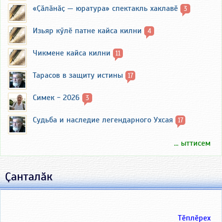
«Ҫӑлӑнӑҫ — юратура» спектакль хаклавӗ
3
Изьяр кӳлӗ патне кайса килни
4
Чикмене кайса килни
11
Тарасов в защиту истины
17
Симек - 2026
3
Судьба и наследие легендарного Ухсая
17
... ыттисем
Ҫанталӑк
Тӗплӗрех