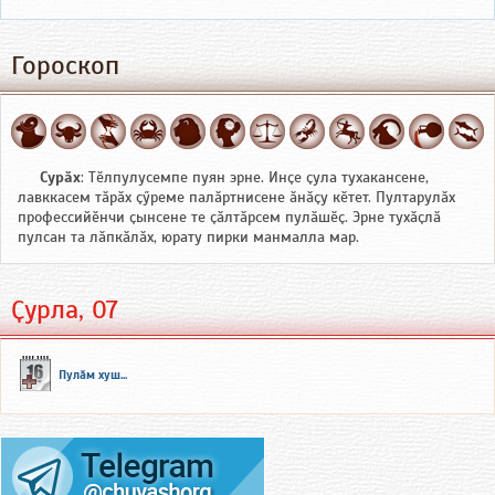
Гороскоп
Сурӑх
: Тӗлпулусемпе пуян эрне. Инҫе ҫула тухакансене,
лавккасем тӑрӑх ҫӳреме палӑртнисене ӑнӑҫу кӗтет. Пултарулӑх
профессийӗнчи ҫынсене те ҫӑлтӑрсем пулӑшӗҫ. Эрне тухӑҫлӑ
пулсан та лӑпкӑлӑх, юрату пирки манмалла мар.
Ҫурла, 07
Пулӑм хуш...