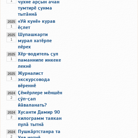
1
чухне арҫын ачан
тумтирӗ ҫунма
тытӑннӑ
«Уй кунӗ» курав
2025
1
ӗҫлет
Шупашкарти
2025
1
мурал хатӗрпе
пӗрех
Хӗр-водитель ҫул
2025
1
паманнипе инкеке
лекнӗ
Журналист
2025
1
экскурсовода
вӗреннӗ
Ҫӗмӗрлере мӗншӗн
2024
2
ҫӳп-ҫап
йӑваланать?
Хусанти Дамир 90
2024
2
килограмм таякан
пулӑ тытнӑ
Пушкӑртстанра та
2024
2
Уяв иртнӗ