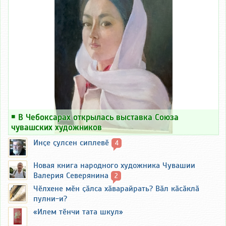
￭
В Чебоксарах открылась выставка Союза
чувашских художников
Инҫе ҫулсен сиплевӗ
4
Новая книга народного художника Чувашии
Валерия Северянина
2
Чӗлхене мӗн ҫӑлса хӑварайрать? Вӑл кӑсӑклӑ
пулни-и?
«Илем тӗнчи тата шкул»