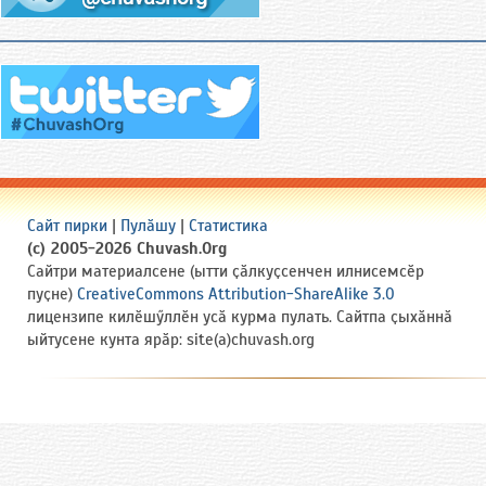
Сайт пирки
|
Пулӑшу
|
Статистика
(c) 2005-2026 Chuvash.Org
Сайтри материалсене (ытти ҫӑлкуҫсенчен илнисемсӗр
пуҫне)
CreativeCommons Attribution-ShareAlike 3.0
лицензипе килӗшӳллӗн усӑ курма пулать. Сайтпа ҫыхӑннӑ
ыйтусене кунта ярӑр: site(a)chuvash.org