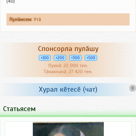
(40)
Пулӑмсем
:
Утӑ
Спонсорла пулӑшу
+100
+200
+300
+500
Пухнӑ: 22 000 тен.
Тӑкакланӑ: 27 420 тен.
Хурал кӗтесӗ (чат)
0
Статьясем