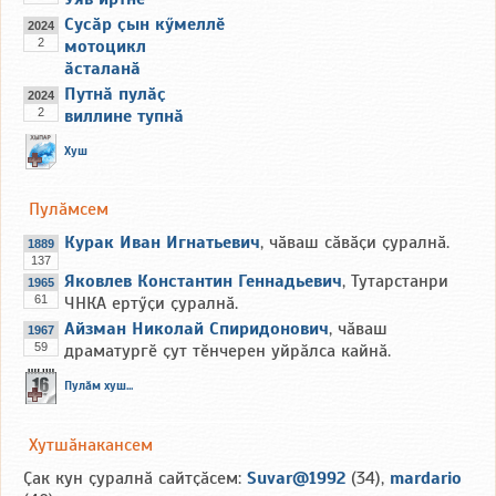
Сусӑр ҫын кӳмеллӗ
2024
2
мотоцикл
ӑсталанӑ
Путнӑ пулӑҫ
2024
2
виллине тупнӑ
Хуш
Пулӑмсем
Курак Иван Игнатьевич
, чӑваш сӑвӑҫи ҫуралнӑ.
1889
137
Яковлев Константин Геннадьевич
, Тутарстанри
1965
61
ЧНКА ертӳҫи ҫуралнӑ.
Айзман Николай Спиридонович
, чӑваш
1967
59
драматургӗ ҫут тӗнчерен уйрӑлса кайнӑ.
Пулӑм хуш...
Хутшӑнакансем
Ҫак кун ҫуралнӑ сайтҫӑсем:
Suvar@1992
(34),
mardario