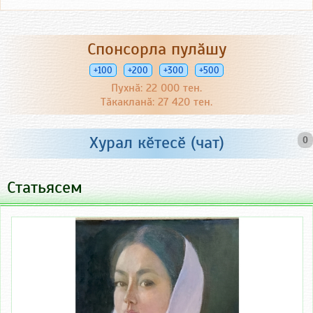
Спонсорла пулӑшу
+100
+200
+300
+500
Пухнӑ: 22 000 тен.
Тӑкакланӑ: 27 420 тен.
Хурал кӗтесӗ (чат)
0
Статьясем