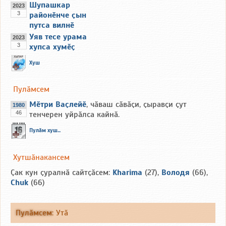
Шупашкар
2023
3
районӗнче ҫын
путса вилнӗ
Уяв тесе урама
2023
3
хупса хумӗҫ
Хуш
Пулӑмсем
Мӗтри Ваҫлейӗ
, чӑваш сӑвӑҫи, ҫыравҫи ҫут
1980
46
тенчерен уйрӑлса кайнӑ.
Пулӑм хуш...
Хутшӑнакансем
Ҫак кун ҫуралнӑ сайтҫӑсем:
Kharima
(27),
Володя
(66),
Chuk
(66)
Пулӑмсем
:
Утӑ