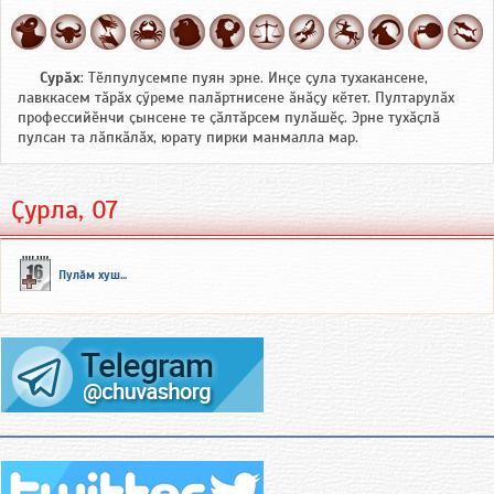
Сурӑх
: Тӗлпулусемпе пуян эрне. Инҫе ҫула тухакансене,
лавккасем тӑрӑх ҫӳреме палӑртнисене ӑнӑҫу кӗтет. Пултарулӑх
профессийӗнчи ҫынсене те ҫӑлтӑрсем пулӑшӗҫ. Эрне тухӑҫлӑ
пулсан та лӑпкӑлӑх, юрату пирки манмалла мар.
Ҫурла, 07
Пулӑм хуш...