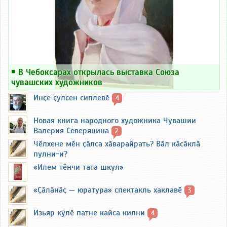
￭
В Чебоксарах открылась выставка Союза
чувашских художников
Инҫе ҫулсен сиплевӗ
4
Новая книга народного художника Чувашии
Валерия Северянина
2
Чӗлхене мӗн ҫӑлса хӑварайрать? Вӑл кӑсӑклӑ
пулни-и?
«Илем тӗнчи тата шкул»
«Ҫӑлӑнӑҫ — юратура» спектакль хаклавӗ
3
Изьяр кӳлӗ патне кайса килни
4