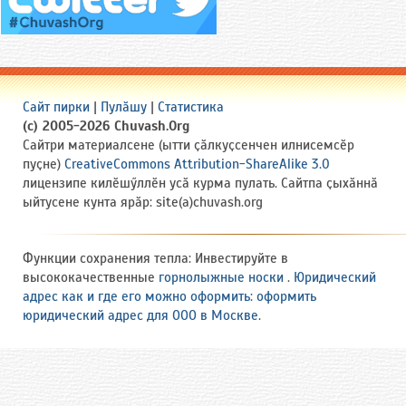
Сайт пирки
|
Пулӑшу
|
Статистика
(c) 2005-2026 Chuvash.Org
Сайтри материалсене (ытти ҫӑлкуҫсенчен илнисемсӗр
пуҫне)
CreativeCommons Attribution-ShareAlike 3.0
лицензипе килӗшӳллӗн усӑ курма пулать. Сайтпа ҫыхӑннӑ
ыйтусене кунта ярӑр: site(a)chuvash.org
Функции сохранения тепла: Инвестируйте в
высококачественные
горнолыжные носки
.
Юридический
адрес как и где его можно оформить: оформить
юридический адрес для ООО в Москве
.