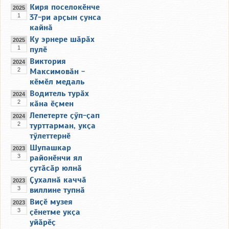
Киря поселокӗнче
2025
1
37-ри арҫын ҫунса
кайнӑ
Ку эрнере шӑрӑх
2025
1
пулӗ
Виктория
2024
2
Максимовӑн -
кӗмӗл медаль
Водитель турӑх
2024
2
кӑна ӗҫмен
Лепетерте ҫӳп-ҫап
2024
2
турттарман, укҫа
тӳлеттернӗ
Шупашкар
2023
3
районӗнчи ял
ҫутӑсӑр юлнӑ
Ҫухалнӑ каччӑ
2023
3
виллине тупнӑ
Виҫӗ музея
2023
3
ҫӗнетме укҫа
уйӑрӗҫ