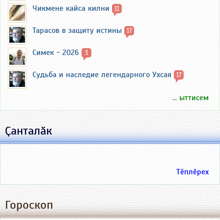
Чикмене кайса килни
11
Тарасов в защиту истины
17
Симек - 2026
3
Судьба и наследие легендарного Ухсая
17
... ыттисем
Ҫанталӑк
Тӗплӗрех
Гороскоп