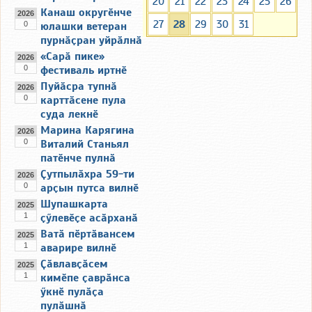
20
21
22
23
24
25
26
Канаш округӗнче
2026
27
28
29
30
31
0
юлашки ветеран
пурнӑҫран уйрӑлнӑ
«Сарӑ пике»
2026
0
фестиваль иртнӗ
Пуйӑсра тупнӑ
2026
0
карттӑсене пула
суда лекнӗ
Марина Карягина
2026
0
Виталий Станьял
патӗнче пулнӑ
Ҫутпылӑхра 59-ти
2026
0
арҫын путса вилнӗ
Шупашкарта
2025
1
ҫӳлевӗҫе асӑрханӑ
Ватӑ пӗртӑвансем
2025
1
аварире вилнӗ
Ҫӑвлавҫӑсем
2025
1
кимӗпе ҫаврӑнса
ӳкнӗ пулӑҫа
пулӑшнӑ