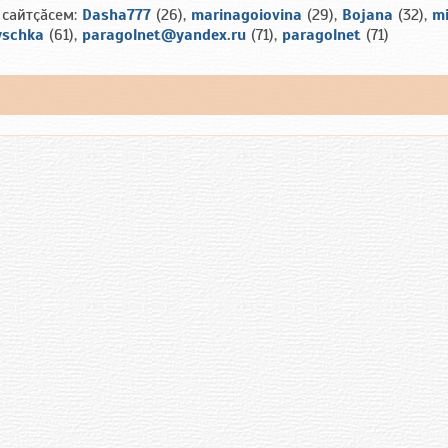
 сайтҫӑсем:
Dasha777
(26),
marinagoiovina
(29),
Bojana
(32),
mi
yschka
(61),
paragolnet@yandex.ru
(71),
paragolnet
(71)