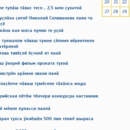
20
21
22
е тупӑш тӑвас тесе... 2,5 млн ҫухатнӑ
27
28
29
уҫлӑха ҫитнӗ Николай Селиванова паян та
ҫҫӗ
кӑна кая юлса пулин те уҫнӑ
е тухмалли чӑваш тумне ҫӗлеме вӗрентекен
атӗрленӗ
тава тивӗҫлӗ ӗҫченӗ ят панӑ
еш ӳкернӗ фильм проката тухнӑ
нистрӗн арӑмне звани панӑ
блаҫӗнче чӑваш тумӗсене тӑхӑнса мода
рийская пӗтӗм тӗнчери конкурсра наставник
ӗ мӗнле пуласси паллӑ
ран тухса ӳкнӗшӗн 500 пин тенкӗ шыраса