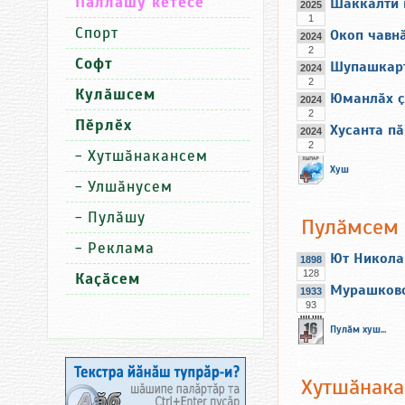
Паллашу кӗтесӗ
Шаккӑлти 
2025
1
Спорт
Окоп чавнӑ
2024
2
Софт
Шупашкарт
2024
2
Кулӑшсем
Юманлӑх ҫ
2024
2
Пӗрлӗх
Хусанта пӑ
2024
2
-
Хутшӑнакансем
Хуш
-
Улшӑнусем
-
Пулӑшу
Пулӑмсем
-
Реклама
Ют Никола
1898
128
Каҫӑсем
Мурашковс
1933
93
Пулӑм хуш...
Хутшӑнак