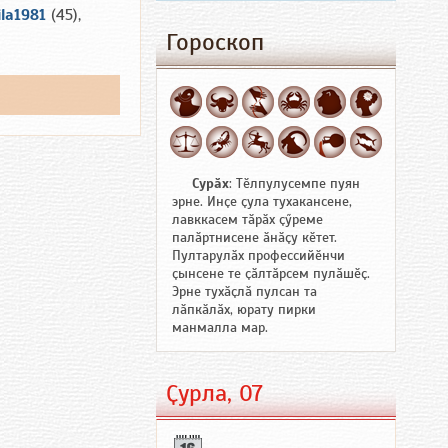
la1981
(45),
Гороскоп
Сурӑх
: Тӗлпулусемпе пуян
эрне. Инҫе ҫула тухакансене,
лавккасем тӑрӑх ҫӳреме
палӑртнисене ӑнӑҫу кӗтет.
Пултарулӑх профессийӗнчи
ҫынсене те ҫӑлтӑрсем пулӑшӗҫ.
Эрне тухӑҫлӑ пулсан та
лӑпкӑлӑх, юрату пирки
манмалла мар.
Ҫурла, 07