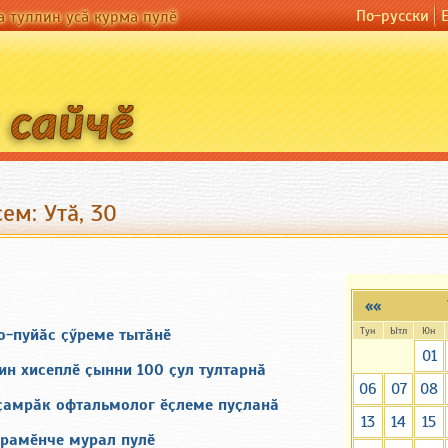
По-русски
а туллин усӑ курма пулӗ
ем: Утӑ, 30
««
Тун
Ытл
Юн
о-пуйӑс ҫӳреме тытӑнӗ
01
ин хисеплӗ ҫынни 100 ҫул тултарнӑ
06
07
08
 ҫамрӑк офтальмолог ӗҫлеме пуҫланӑ
13
14
15
рамӗнче мурал пулӗ