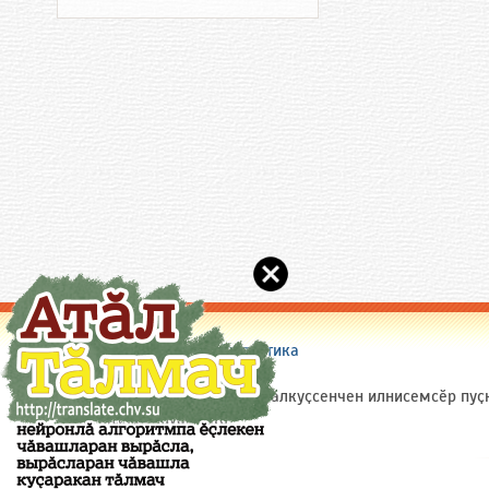
Сайт пирки
|
Пулӑшу
|
Статистика
(c) 2005-2026 Chuvash.Org
Сайтри материалсене (ытти ҫӑлкуҫсенчен илнисемсӗр пуҫ
ярӑр: site(a)chuvash.org