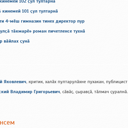
кинемей 102 ҫул тултарнӑ
 кинемей 101 ҫул тултарнӑ
и 4-мӗш гимназин тинех директор пур
улҫӑ тӑкмарӗ» роман пичетленсе тухнӑ
р вӑйлах ҫунӑ
й Яковлевич
, критик, халӑх пултарулӑхне пухакан, публицист
кий Владимир Григорьевич
, сӑвӑҫ, ҫыравҫӑ, тӑлмач ҫуралнӑ.
ансем