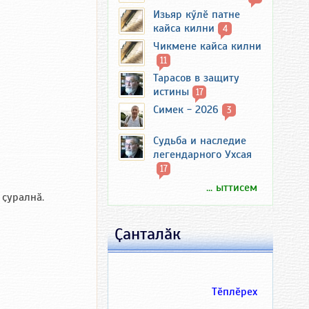
Изьяр кӳлӗ патне
кайса килни
4
Чикмене кайса килни
11
Тарасов в защиту
истины
17
Симек - 2026
3
Судьба и наследие
легендарного Ухсая
17
... ыттисем
 ҫуралнӑ.
Ҫанталӑк
Тӗплӗрех