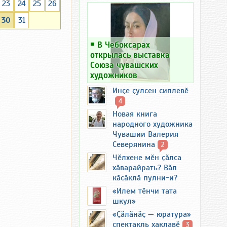
23
24
25
26
30
31
￭
В Чебоксарах
открылась выставка
Союза чувашских
художников
Инҫе ҫулсен сиплевӗ
4
Новая книга
народного художника
Чувашии Валерия
Северянина
2
Чӗлхене мӗн ҫӑлса
хӑварайрать? Вӑл
кӑсӑклӑ пулни-и?
«Илем тӗнчи тата
шкул»
«Ҫӑлӑнӑҫ — юратура»
спектакль хаклавӗ
3