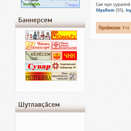
Ҫак кун ҫуралнӑ
OlyaRom
(55),
iv
Баннерсем
Пулӑмсем
:
Утӑ
Шутлавҫӑсем