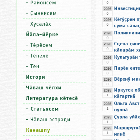
-
Районсем
0
Инвестицип
2026
-
Ҫыннисем
0
Кӗтӳҫрен п
2026
-
Хуҫалӑх
0
сума сӑва
Поликлини
Йӑла-йӗрке
2026
0
Сцена ҫин
-
Тӗрӗсем
2026
0
кӑларӑм х
-
Тӗпелӗ
Культурӑн 
2026
0
-
Тӗн
Пирӗн ент
2026
0
Истори
Вӗренӳ ми
2026
0
Чӑваш чӗлхи
Иркутск о
2025
1
кӑтартнӑ
Литература кӗтесӗ
Ольга Авст
2025
- Статьясем
1
пулнӑ
Ҫурла уйӑх
2025
-
Чӑваш эстради
1
Маршруткӑ
2025
Канашлу
1
илнӗ