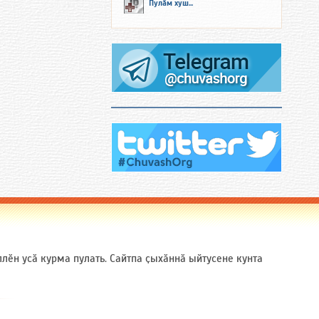
Пулӑм хуш...
ӗн усӑ курма пулать. Сайтпа ҫыхӑннӑ ыйтусене кунта