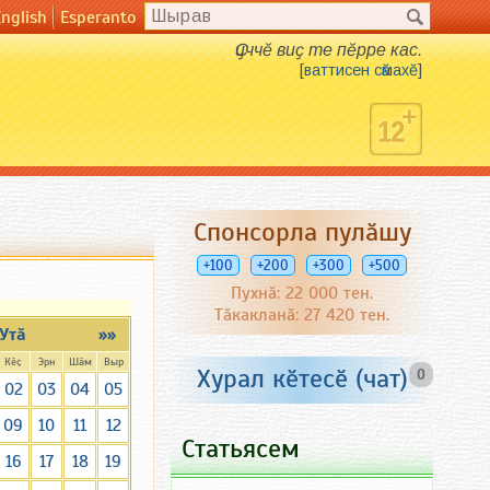
English
Esperanto
Ҫиччӗ виҫ те пӗрре кас.
[
ваттисен сӑмахӗ
]
Спонсорла пулӑшу
+100
+200
+300
+500
Пухнӑ: 22 000 тен.
Тӑкакланӑ: 27 420 тен.
Утӑ
»»
Кӗҫ
Эрн
Шӑм
Выр
Хурал кӗтесӗ (чат)
0
02
03
04
05
09
10
11
12
Статьясем
16
17
18
19