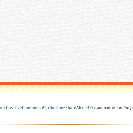
не)
CreativeCommons Attribution-ShareAlike 3.0
лицензипе килӗшӳлл