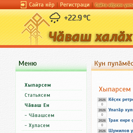
Сайта кӗр
|
Регистраци
|
Сайта кӗрсен унп
+22.9 °C
Меню
Кун пулӑмӗс
Хыпарсем
Хыпарсем
Статьясем
Кӗҫех ретр
2026
Чӑваш Ен
0
Улатӑр хул
2026
-
Чӑвашсем
0
Трак енре
2026
-
Хуласем
0
Шумилов у
2026