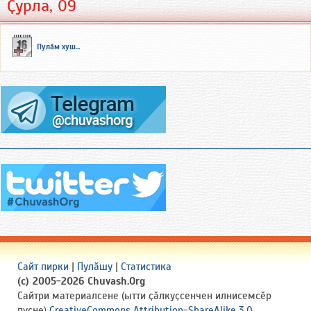
Ҫурла, 09
Пулӑм хуш...
Сайт пирки
|
Пулӑшу
|
Статистика
(c) 2005-2026 Chuvash.Org
Сайтри материалсене (ытти ҫӑлкуҫсенчен илнисемсӗр
пуҫне)
CreativeCommons Attribution-ShareAlike 3.0