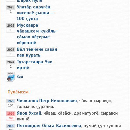
шӑрӑх пулӗ
Улатӑр округӗн
2025
1
хисеплӗ ҫынни —
100 ҫулта
Мускавра
2025
1
чӑвашсем кукӑль-
ҫӑмах пӗҫерме
вӗрентнӗ
Вӑл тӗнчене ҫавӑн
2025
1
пек курать
Тутарстанра Уяв
2024
2
иртнӗ
Хуш
Пулӑмсем
Чичканов Петр Николаевич
, чӑваш ҫыравҫи,
1922
104
тӑлмачӗ. ҫуралнӑ.
Яков Ухсай
, чӑваш сӑвӑҫи, драматургӗ, ҫыравҫи
1986
40
вилнӗ.
Пятницкая Ольга Васильевна
, нумай ҫул хушши
2000