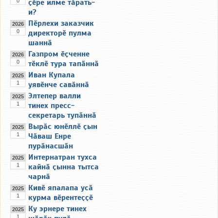
0
ҫӗре илме тӑрать-
и?
Пӗрлехи заказчик
2026
0
директорӗ пулма
шаннӑ
Газпром ӗҫченне
2026
0
тӗклӗ тура тапӑннӑ
Иван Купала
2025
1
уявӗнче савӑннӑ
Элтепер валли
2025
1
тинех пресс-
секретарь тупӑннӑ
Вырӑс юнӗллӗ ҫын
2025
1
Чӑваш Енре
пурӑнасшӑн
Интернатран тухса
2025
1
кайнӑ ҫынна тытса
чарнӑ
Кивӗ япалапа усӑ
2025
1
курма вӗрентеҫҫӗ
Ку эрнере тинех
2025
1