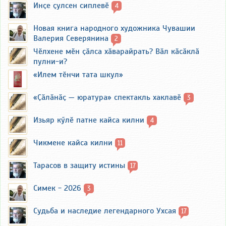
Инҫе ҫулсен сиплевӗ
4
Новая книга народного художника Чувашии
Валерия Северянина
2
Чӗлхене мӗн ҫӑлса хӑварайрать? Вӑл кӑсӑклӑ
пулни-и?
«Илем тӗнчи тата шкул»
«Ҫӑлӑнӑҫ — юратура» спектакль хаклавӗ
3
Изьяр кӳлӗ патне кайса килни
4
Чикмене кайса килни
11
Тарасов в защиту истины
17
Симек - 2026
3
Судьба и наследие легендарного Ухсая
17