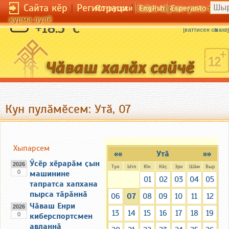
Сайта кӗр
|
Регистраци
|
По-русски
English
Esperanto
Сайта кӗрсен унпа тулли
курма пулӗ
Ҫӑкӑртан асли ҫук.
+18.5 °C
[
ваттисен сӑмахӗ
]
Кун пулӑмӗсем: Утӑ, 07
Хыпарсем
««
Утӑ
»»
Ӳсӗр хӗрарӑм ҫын
2026
Тун
Ытл
Юн
Кӗҫ
Эрн
Шӑм
Выр
0
машинине
01
02
03
04
05
тапратса хапхана
пырса тӑрӑннӑ
06
07
08
09
10
11
12
Чӑваш Енри
2026
13
14
15
16
17
18
19
0
киберспортсмен
авланнӑ