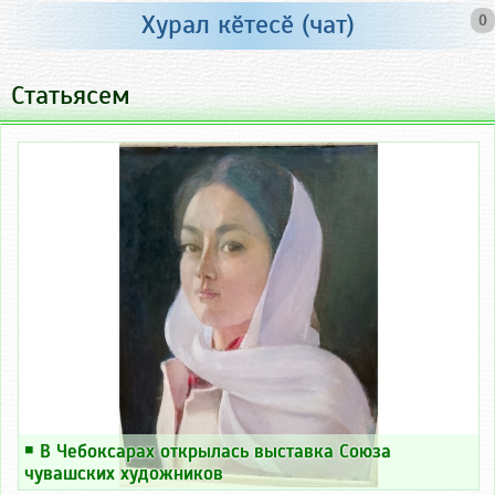
Хурал кӗтесӗ (чат)
0
Статьясем
￭
В Чебоксарах открылась выставка Союза
чувашских художников