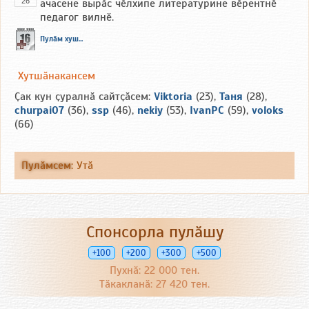
26
ачасене вырӑс чӗлхипе литературине вӗрентнӗ
педагог вилнӗ.
Пулӑм хуш...
Хутшӑнакансем
Ҫак кун ҫуралнӑ сайтҫӑсем:
Viktoria
(23),
Таня
(28),
churpai07
(36),
ssp
(46),
nekiy
(53),
IvanPC
(59),
voloks
(66)
Пулӑмсем
:
Утӑ
Спонсорла пулӑшу
+100
+200
+300
+500
Пухнӑ: 22 000 тен.
Тӑкакланӑ: 27 420 тен.