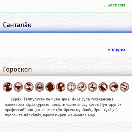
... ыттисем
Ҫанталӑк
Тӗплӗрех
Гороскоп
Сурӑх
: Тӗлпулусемпе пуян эрне. Инҫе ҫула тухакансене,
лавккасем тӑрӑх ҫӳреме палӑртнисене ӑнӑҫу кӗтет. Пултарулӑх
профессийӗнчи ҫынсене те ҫӑлтӑрсем пулӑшӗҫ. Эрне тухӑҫлӑ
пулсан та лӑпкӑлӑх, юрату пирки манмалла мар.