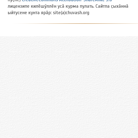
лицензипе килӗшӳллӗн усӑ курма пулать. Сайтпа ҫыхӑннӑ
ыйтусене кунта ярӑр: site(a)chuvash.org