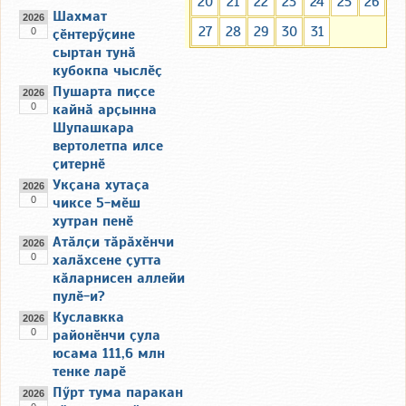
20
21
22
23
24
25
26
Шахмат
2026
27
28
29
30
31
0
ҫӗнтерӳҫине
сыртан тунӑ
кубокпа чыслӗҫ
Пушарта пиҫсе
2026
0
кайнӑ арҫынна
Шупашкара
вертолетпа илсе
ҫитернӗ
Укҫана хутаҫа
2026
0
чиксе 5-мӗш
хутран пенӗ
Атӑлҫи тӑрӑхӗнчи
2026
0
халӑхсене ҫутта
кӑларнисен аллейи
пулӗ-и?
Куславкка
2026
0
районӗнчи ҫула
юсама 111,6 млн
тенке ларӗ
Пӳрт тума паракан
2026