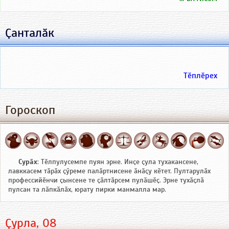
Ҫанталӑк
Тӗплӗрех
Гороскоп
Сурӑх
: Тӗлпулусемпе пуян эрне. Инҫе ҫула тухакансене,
лавккасем тӑрӑх ҫӳреме палӑртнисене ӑнӑҫу кӗтет. Пултарулӑх
профессийӗнчи ҫынсене те ҫӑлтӑрсем пулӑшӗҫ. Эрне тухӑҫлӑ
пулсан та лӑпкӑлӑх, юрату пирки манмалла мар.
Ҫурла, 08