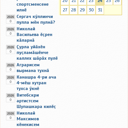
20
21
22
23
24
25
26
спортсменсене
илнӗ
27
28
29
30
31
Сергач кӳллинчи
2026
0
пулла мӗн пулнӑ?
Николай
2026
0
Васильева ӗҫрен
кӑларнӑ
Ҫурла уйӑхӗн
2026
0
пуҫламӑшӗнче
каллех шӑрӑх пулӗ
Аграрисем
2026
0
вырмана тухнӑ
Канашра 4-ри ача
2026
0
4-мӗш хутран
тухса ӳкнӗ
Витебскри
2026
0
артистсем
Шупашкара килӗҫ
Николай
2026
0
Максимов
кӗнекисем