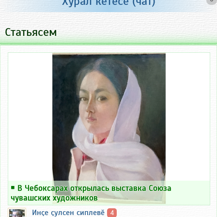
Хурал кӗтесӗ (чат)
Статьясем
￭
В Чебоксарах открылась выставка Союза
чувашских художников
Инҫе ҫулсен сиплевӗ
4