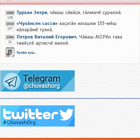
Турхан Энтри
, чӑваш сӑвӑҫи, тӑлмачӗ ҫуралнӑ.
1888
138
«
Чухӑнсен сасси
» хаҫатӑн юлашки 133-мӗш
1919
107
кӑларӑмӗ тухнӑ.
Петров Виталий Егорович
, Чӑваш АССРӗн тава
1994
32
тивӗҫлӗ артисчӗ вилнӗ.
Пулӑм хуш...