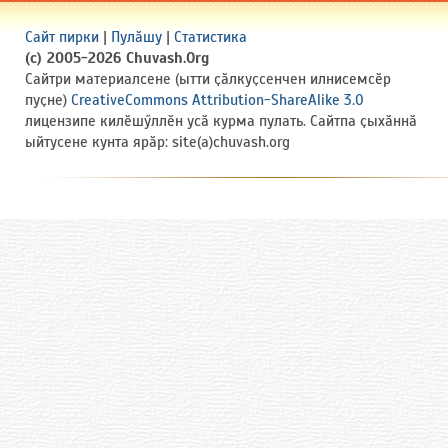
Сайт пирки
|
Пулӑшу
|
Статистика
(c) 2005-2026 Chuvash.Org
Сайтри материалсене (ытти ҫӑлкуҫсенчен илнисемсӗр
пуҫне)
CreativeCommons Attribution-ShareAlike 3.0
лицензипе килӗшӳллӗн усӑ курма пулать. Сайтпа ҫыхӑннӑ
ыйтусене кунта ярӑр: site(a)chuvash.org