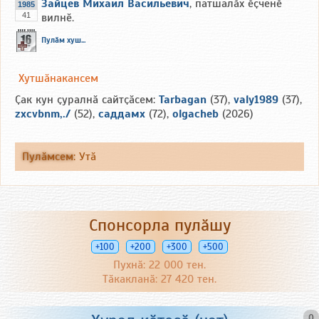
Зайцев Михаил Васильевич
, патшалӑх ӗҫченӗ
1985
41
вилнӗ.
Пулӑм хуш...
Хутшӑнакансем
Ҫак кун ҫуралнӑ сайтҫӑсем:
Tarbagan
(37),
valy1989
(37),
zxcvbnm,./
(52),
саддамх
(72),
olgacheb
(2026)
Пулӑмсем
:
Утӑ
Спонсорла пулӑшу
+100
+200
+300
+500
Пухнӑ: 22 000 тен.
Тӑкакланӑ: 27 420 тен.
0