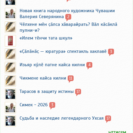
Новая книга народного художника Чувашии
Валерия Северянина
2
Чӗлхене мӗн ҫӑлса хӑварайрать? Вӑл кӑсӑклӑ
пулни-и?
«Илем тӗнчи тата шкул»
«Ҫӑлӑнӑҫ — юратура» спектакль хаклавӗ
3
Изьяр кӳлӗ патне кайса килни
4
Чикмене кайса килни
11
Тарасов в защиту истины
17
Симек - 2026
3
Судьба и наследие легендарного Ухсая
17
... ыттисем