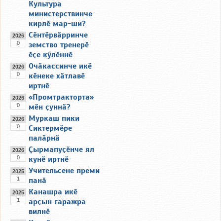
Культура
министерствинче
кирлӗ мар-ши?
Сӗнтӗрвӑрринче
2026
0
земство тренерӗ
ӗҫе кӳлӗннӗ
Очӑкассинче икӗ
2026
0
кӗнеке хӑтлавӗ
иртнӗ
«Промтракторта»
2026
0
мӗн ҫуннӑ?
Муркаш пики
2026
0
Сиктермӗре
палӑрнӑ
Ҫырмапуҫӗнче ял
2026
0
кунӗ иртнӗ
Учительсене преми
2025
1
панӑ
Канашра икӗ
2025
1
арҫын гаражра
вилнӗ