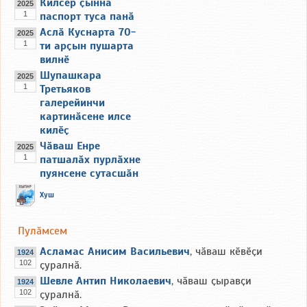
Килсӗр ҫынна
2025
1
паспорт туса панӑ
Аслӑ Куснарта 70-
2025
1
ти арҫын пушарта
вилнӗ
Шупашкара
2025
1
Третьяков
галерейинчи
картинӑсене илсе
килӗҫ
Чӑваш Енре
2025
1
патшалӑх пурлӑхне
пуянсене сутасшӑн
Хуш
Пулӑмсем
Асламас Анисим Васильевич
, чӑваш кӗвӗҫи
1924
102
ҫуралнӑ.
Шевле Антип Николаевич
, чӑваш ҫыравҫи
1924
102
ҫуралнӑ.