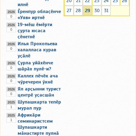
20
21
22
23
24
25
26
илнӗ
27
28
29
30
31
Ӗренпур облаҫӗнче
2026
0
«Уяв» иртнӗ
19-мӗш ӗмӗрти
2026
0
ҫурта юсаса
ҫӗнетнӗ
Илья Прокопьева
2026
0
халалласа курав
уҫӑлӗ
Ҫурла уйӑхӗнче
2026
0
шӑрӑх пулӗ-и?
Каллех пӗчӗк ача
2026
0
чӳречерен ӳкнӗ
Ял арҫынни турист
2026
0
центрӗ уҫасшӑн
Шупашкарта тепӗр
2025
1
мурал пур
Африкӑри
2025
1
семинаристсем
Шупашкарти
мӑнастирте пулнӑ