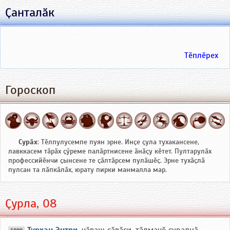
Ҫанталӑк
Тӗплӗрех
Гороскоп
Сурӑх
: Тӗлпулусемпе пуян эрне. Инҫе ҫула тухакансене,
лавккасем тӑрӑх ҫӳреме палӑртнисене ӑнӑҫу кӗтет. Пултарулӑх
профессийӗнчи ҫынсене те ҫӑлтӑрсем пулӑшӗҫ. Эрне тухӑҫлӑ
пулсан та лӑпкӑлӑх, юрату пирки манмалла мар.
Ҫурла, 08