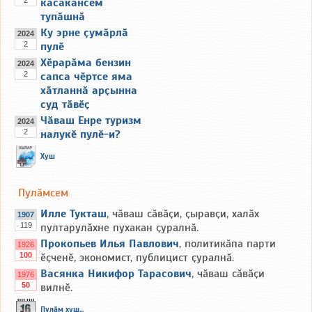
касакансем
тупӑшнӑ
Ку эрне ҫумӑрлӑ
2024
2
пулӗ
Хӗрарӑма бензин
2024
2
сапса чӗртсе яма
хӑтланнӑ арҫынна
суд тӑвӗҫ
Чӑваш Енре туризм
2024
2
налукӗ пулӗ-и?
Хуш
Пулӑмсем
Илле Тукташ
, чӑваш сӑвӑҫи, ҫыравҫи, халӑх
1907
119
пултарулӑхне пухакан ҫуралнӑ.
Прокопьев Илья Павлович
, политикӑпа парти
1926
100
ӗҫченӗ, экономист, публицист ҫуралнӑ.
Васянка Никифор Тарасович
, чӑваш сӑвӑҫи
1976
50
вилнӗ.
Пулӑм хуш...