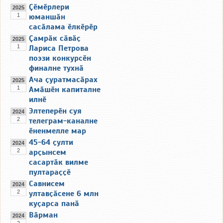
Ҫӗмӗрлери
2025
1
юманшӑн
сасӑлама ӗлкӗрӗр
Ҫамрӑк сӑвӑҫ
2025
1
Лариса Петрова
поэзи конкурсӗн
финалне тухнӑ
Ача ҫуратмасӑрах
2025
1
Амӑшӗн капиталне
илнӗ
Элтеперӗн суя
2024
2
телеграм-каналне
ӗненмелле мар
45-64 ҫулти
2024
2
арҫынсем
сасартӑк вилме
пултараҫҫӗ
Савнисем
2024
2
ултавҫӑсене 6 млн
куҫарса панӑ
Вӑрман
2024
2