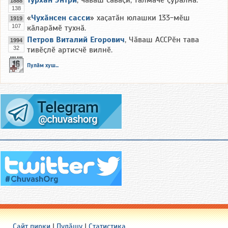
Турхан Энтри
, чӑваш сӑвӑҫи, тӑлмачӗ ҫуралнӑ.
1888
138
«
Чухӑнсен сасси
» хаҫатӑн юлашки 133-мӗш
1919
107
кӑларӑмӗ тухнӑ.
Петров Виталий Егорович
, Чӑваш АССРӗн тава
1994
32
тивӗҫлӗ артисчӗ вилнӗ.
Пулӑм хуш...
Сайт пирки
|
Пулӑшу
|
Статистика