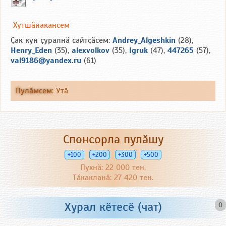
Хутшӑнакансем
Ҫак кун ҫуралнӑ сайтҫӑсем:
Andrey_Algeshkin
(28),
Henry_Eden
(35),
alexvolkov
(35),
Igruk
(47),
447265
(57),
val9186@yandex.ru
(61)
Пулӑмсем
:
Утӑ
Спонсорла пулӑшу
+100
+200
+300
+500
Пухнӑ: 22 000 тен.
Тӑкакланӑ: 27 420 тен.
Хурал кӗтесӗ (чат)
0