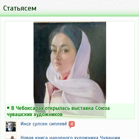
Статьясем
￭
В Чебоксарах открылась выставка Союза
чувашских художников
Инҫе ҫулсен сиплевӗ
4
Новая книга народного художника Чувашии