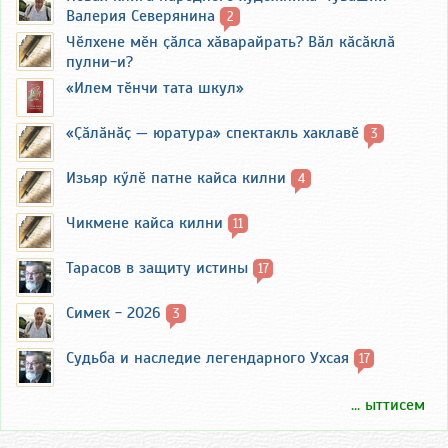
Валерия Северянина
2
Чӗлхене мӗн ҫӑлса хӑварайрать? Вӑл кӑсӑклӑ
пулни-и?
«Илем тӗнчи тата шкул»
«Ҫӑлӑнӑҫ — юратура» спектакль хаклавӗ
3
Изьяр кӳлӗ патне кайса килни
4
Чикмене кайса килни
11
Тарасов в защиту истины
17
Симек - 2026
3
Судьба и наследие легендарного Ухсая
17
... ыттисем