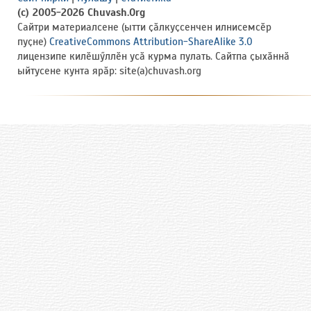
(c) 2005-2026 Chuvash.Org
Сайтри материалсене (ытти ҫӑлкуҫсенчен илнисемсӗр
пуҫне)
CreativeCommons Attribution-ShareAlike 3.0
лицензипе килӗшӳллӗн усӑ курма пулать. Сайтпа ҫыхӑннӑ
ыйтусене кунта ярӑр: site(a)chuvash.org