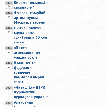
Киремет юманшӑн
2026
0
сасӑлар-и?
4 чӑваш ҫамрӑкӗ
2026
0
артист пулма
Мускавра вӗренӗ
Нина Яковлева
2026
0
сцена ҫине
тухнӑранпа 65 ҫул
ҫитнӗ
«Пехет»
2025
1
агромаркет ку
уйӑхра уҫӑлӗ
8 млн тенкӗ
2025
1
федераци
гранчӗпе
канмалли вырӑн
тӑвать
«Чӑваш Ен» ПТРК
2025
1
журналитки
пурнӑҫран уйрӑлнӑ
Александр
2025
1