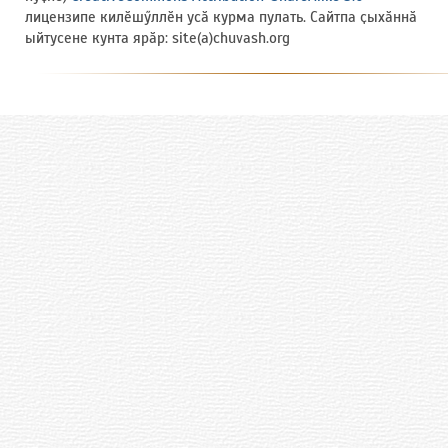
лицензипе килӗшӳллӗн усӑ курма пулать. Сайтпа ҫыхӑннӑ
ыйтусене кунта ярӑр: site(a)chuvash.org