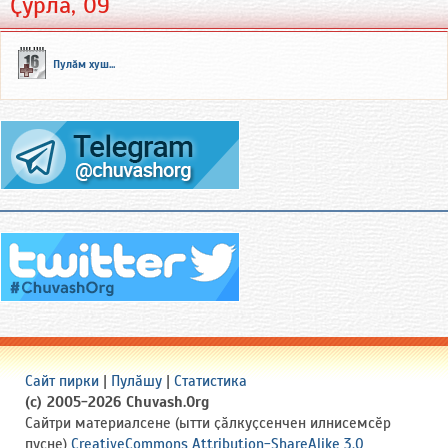
Ҫурла, 09
Пулӑм хуш...
Сайт пирки
|
Пулӑшу
|
Статистика
(c) 2005-2026 Chuvash.Org
Сайтри материалсене (ытти ҫӑлкуҫсенчен илнисемсӗр
пуҫне)
CreativeCommons Attribution-ShareAlike 3.0