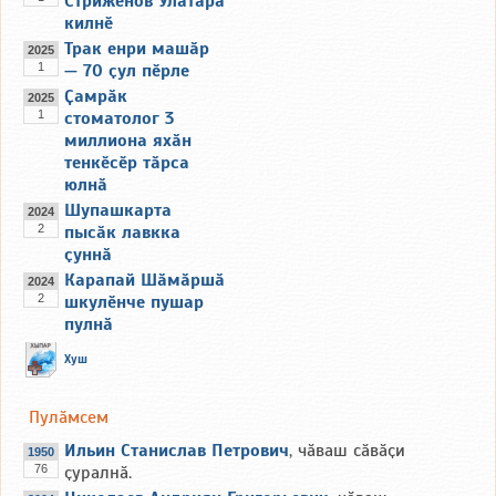
Стриженов Улатӑра
килнӗ
Трак енри машӑр
2025
1
— 70 ҫул пӗрле
Ҫамрӑк
2025
1
стоматолог 3
миллиона яхӑн
тенкӗсӗр тӑрса
юлнӑ
Шупашкарта
2024
2
пысӑк лавкка
ҫуннӑ
Карапай Шӑмӑршӑ
2024
2
шкулӗнче пушар
пулнӑ
Хуш
Пулӑмсем
Ильин Станислав Петрович
, чӑваш сӑвӑҫи
1950
76
ҫуралнӑ.