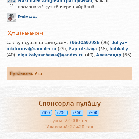
Николаев Андриян Григорьевич
, чӑваш
2004
22
космонавчӗ ҫут тӗнчерен уйрӑлнӑ.
Пулӑм хуш...
Хутшӑнакансем
Ҫак кун ҫуралнӑ сайтҫӑсем:
79600392986
(26),
Juliya-
nikiforova@rambler.ru
(29),
Paprotskaya
(38),
hohkaty
(40),
olga.kalyuschewa@yandex.ru
(40),
Александр
(66)
Пулӑмсем
:
Утӑ
Спонсорла пулӑшу
+100
+200
+300
+500
Пухнӑ: 22 000 тен.
Тӑкакланӑ: 27 420 тен.