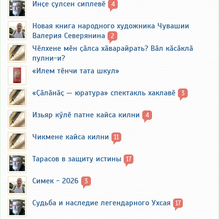
Инҫе ҫулсен сиплевӗ
4
Новая книга народного художника Чувашии
Валерия Северянина
2
Чӗлхене мӗн ҫӑлса хӑварайрать? Вӑл кӑсӑклӑ
пулни-и?
«Илем тӗнчи тата шкул»
«Ҫӑлӑнӑҫ — юратура» спектакль хаклавӗ
3
Изьяр кӳлӗ патне кайса килни
4
Чикмене кайса килни
11
Тарасов в защиту истины
17
Симек - 2026
3
Судьба и наследие легендарного Ухсая
17