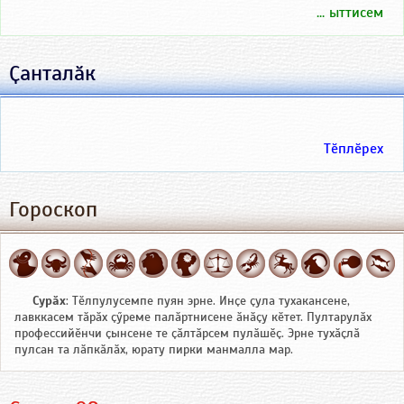
... ыттисем
Ҫанталӑк
Тӗплӗрех
Гороскоп
Сурӑх
: Тӗлпулусемпе пуян эрне. Инҫе ҫула тухакансене,
лавккасем тӑрӑх ҫӳреме палӑртнисене ӑнӑҫу кӗтет. Пултарулӑх
профессийӗнчи ҫынсене те ҫӑлтӑрсем пулӑшӗҫ. Эрне тухӑҫлӑ
пулсан та лӑпкӑлӑх, юрату пирки манмалла мар.