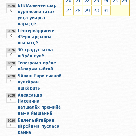
20
21
22
23
24
25
26
БПЛАсенчен шар
2026
27
28
29
30
31
0
курнисене татах
укҫа уйӑрса
параҫҫӗ
Сӗнтӗрвӑрринче
2026
0
43-ри арҫынна
шыраҫҫӗ
30 градус ытла
2026
0
шӑрӑх пулӗ
Телеграма ирӗке
2026
0
кӑларма ыйтнӑ
Чӑваш Енре сиенлӗ
2026
0
пултӑран
ашкӑрать
Александр
2026
0
Насекина
патшалӑх премийӗ
пама йышӑннӑ
Билет ыйтнӑран
2026
0
вӑрҫӑнма пуҫласа
кайнӑ