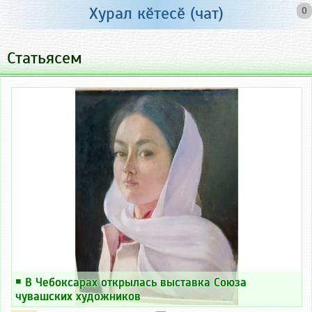
Хурал кӗтесӗ (чат)
0
Статьясем
￭
В Чебоксарах открылась выставка Союза
чувашских художников