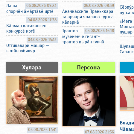
Лаша
06.08.2026 09:23
06.08.2026 08:39
Ҫӗрпӳр
спорчӗн ӑмӑртӑвӗ иртӗ
Аначкассипе Праньккара
путса 
та арчари япалана туртса
04.08.2026 17:38
«Мега
кӑларнӑ
Вӑрман касакансен
Молта
Трактор
05.08.2026 16:18
конкурсӗ иртӗ
пушар 
музейӗнче гигант-
04.08.2026 15:13
трактор вырӑн тупнӑ
Оттикӑвӑри мӑшӑр —
Шупаш
ылтӑн юбиляр
Саранс
Хулара
Персона
Влади
Чӑваш
06.08.2026 17:41
07.08.2026 21:56