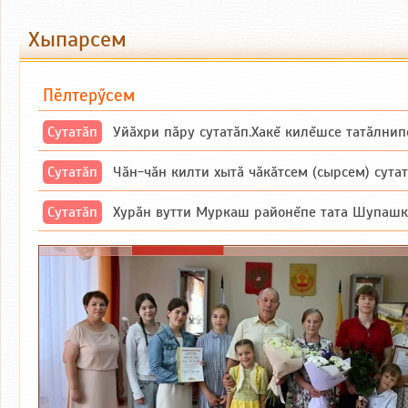
Хыпарсем
Пӗлтерӳсем
Сутатӑп
Уйăхри пăру сутатăп.Хакĕ килĕшсе татăлнип
Сутатӑп
Чăн-чăн килти хытă чăкăтсем (сырсем) сутатпăр. Вĕсене мăн пыршă (вырă
Сутатӑп
Хурăн вутти Муркаш районĕпе тата Шупашкар районĕнчи Ишлей тăрăхĕпе 