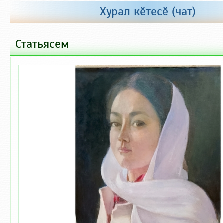
+100
+200
+300
+500
Хурал кӗтесӗ (чат)
Пухнӑ: 22 000 тен.
Статьясем
Тӑкакланӑ: 27 420 тен.