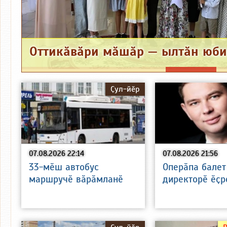
Оттикӑвӑри мӑшӑр — ылтӑн юб
Ҫул-йӗр
07.08.2026 22:14
07.08.2026 21:56
33-мӗш автобус
Оперӑпа балет
маршручӗ вӑрӑмланӗ
директорӗ ӗҫр