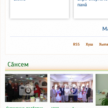
панӑ
М
RSS
Хуш
Хыпа
Сӑнсем