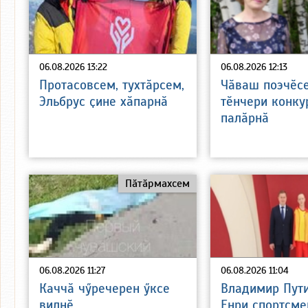
06.08.2026 13:22
06.08.2026 12:13
Протасовсем, тухтӑрсем,
Чӑваш поэчӗс
Эльбрус ҫине хӑпарнӑ
тӗнчери конку
палӑрнӑ
Пӑтӑрмахсем
06.08.2026 11:27
06.08.2026 11:04
Каччӑ чӳречерен ӳксе
Владимир Пут
вилнӗ
Енри спортсме