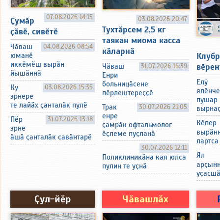
07.08.2026 14:15
03.08.2026 20:47
Ҫумӑр
Тухтӑрсем 2,5 кг
ҫӑвӗ, сивӗтӗ
таякан миома касса
Чӑваш
04.08.2026 08:54
кӑларнӑ
Клубр
юманӗ
иккӗмӗш вырӑн
вӗрен
Чӑваш
31.07.2026 16:39
йышӑннӑ
Енри
Елӳ
больницӑсене
Ку
03.08.2026 15:35
ялӗнче
пӗрлештереҫҫӗ
эрнере
пушар 
те лайӑх ҫанталӑк пулӗ
Трак
30.07.2026 21:05
вырнаҫ
енре
Пӗр
31.07.2026 13:18
Кӗпер
ҫамрӑк офтальмолог
эрне
вырӑнн
ӗҫлеме пуҫланӑ
ӑшӑ ҫанталӑк савӑнтарӗ
лартса
30.07.2026 12:11
Ял
Поликлиникӑна кая юлса
арҫынн
пулин те уҫнӑ
уҫасш
Ҫул-йӗр
Чӑвашлӑх