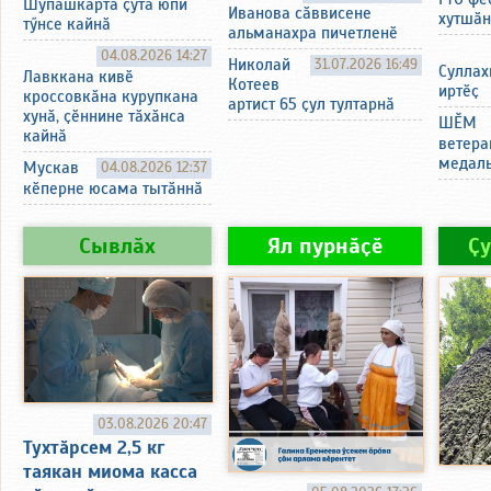
Шупашкарта ҫутӑ юпи
Иванова сӑввисене
хутшӑн
тӳнсе кайнӑ
альманахра пичетленӗ
04.08.2026 14:27
Николай
31.07.2026 16:49
Суллах
Лавккана кивӗ
Котеев
иртӗҫ
кроссовкӑна курупкана
артист 65 ҫул тултарнӑ
хунӑ, ҫӗннине тӑхӑнса
ШӖМ
кайнӑ
ветера
медаль
Мускав
04.08.2026 12:37
кӗперне юсама тытӑннӑ
Сывлӑх
Ял пурнӑҫӗ
Ҫ
03.08.2026 20:47
Тухтӑрсем 2,5 кг
таякан миома касса