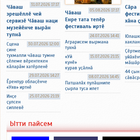
31.07.2026 17:17
Чӑваш
Сӑра
05.08.2026 17:17
Чӑваш
эрешӗллӗ чей
фести
Енре тата тепӗр
сервизӗ Чӑваш наци
хӑна 
фестиваль иртӗ
музейӗнче вырӑн
тупнӑ
24.07.2026 14:41
Юлашк
хаклан
Аграрисем вырмана
Сцена
30.07.2026 12:00
тухнӑ
ҫине
Ҫӗртм
тухмалли чӑваш тумне
«Уй
15.07.2026 21:15
уйӑхӗн
ҫӗлеме вӗрентекен
кунӗ»
мӑшӑр
кӑларӑм хатӗрленӗ
курав уҫӑлнӑ
44 ҫын
29.07.2026 14:27
08.07.2026 14:45
сӑвӑср
Ӗренпур облаҫӗнче
Патшалӑх пулӑшнипе
«Уяв» иртнӗ
ҫырла туса илет
Инҫе
25.07.2026 21:19
ҫулсен
сиплевӗ
Ытти пайсем