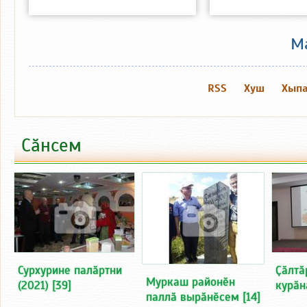
М
RSS
Хуш
Хыпа
Сӑнсем
Сурхурине палӑртни
Ҫӑлтӑ
Муркаш районӗн
(2021)
[39]
курӑна
паллӑ вырӑнӗсем
[14]