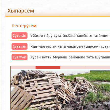
Хыпарсем
Пӗлтерӳсем
Сутатӑп
Уйăхри пăру сутатăп.Хакĕ килĕшсе татăлнип
Сутатӑп
Чăн-чăн килти хытă чăкăтсем (сырсем) сутатпăр. Вĕсене мăн пыршă (вырă
Сутатӑп
Хурăн вутти Муркаш районĕпе тата Шупашкар районĕнчи Ишлей тăрăхĕпе 