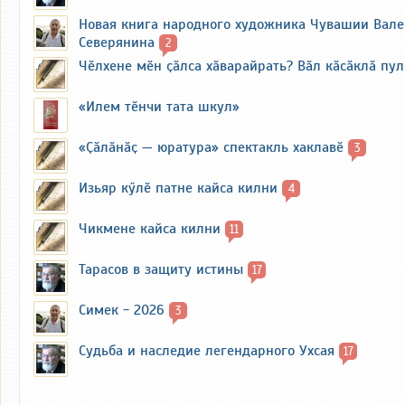
Новая книга народного художника Чувашии Вал
Северянина
2
Чӗлхене мӗн ҫӑлса хӑварайрать? Вӑл кӑсӑклӑ пу
«Илем тӗнчи тата шкул»
«Ҫӑлӑнӑҫ — юратура» спектакль хаклавӗ
3
Изьяр кӳлӗ патне кайса килни
4
Чикмене кайса килни
11
Тарасов в защиту истины
17
Симек - 2026
3
Судьба и наследие легендарного Ухсая
17