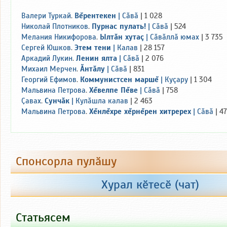
Валери Туркай
.
Вĕрентекен
|
Сăвă
| 1 028
Николай Плотников
.
Пурнас пулать!
|
Сăвă
| 524
Мелания Никифорова
.
Ылтăн хутаç
|
Сăвăллă юмах
| 3 735
Сергей Юшков
.
Этем тени
|
Калав
| 28 157
Аркадий Лукин
.
Ленин ялта
|
Сăвă
| 2 076
Михаил Мерчен
.
Ăнтăлу
|
Сăвă
| 831
Георгий Ефимов
.
Коммунистсен маршĕ
|
Куçару
| 1 304
Мальвина Петрова
.
Хĕвелпе Пĕве
|
Сăвă
| 758
Ҫавах
.
Сунчăк
|
Кулăшла калав
| 2 463
Мальвина Петрова
.
Хĕнлĕхре хĕрнĕрен хитререх
|
Сăвă
| 4
Спонсорла пулӑшу
+100
+200
+300
+500
Хурал кӗтесӗ (чат)
Пухнӑ: 22 000 тен.
Статьясем
Тӑкакланӑ: 27 420 тен.