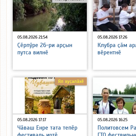
05.08.2026 21:54
05.08.2026 17:26
Ҫӗрпӳре 26-ри арҫын
Клубра ҫӑм а
путса вилнӗ
вӗрентнӗ
Ял хуҫалӑхӗ
05.08.2026 17:17
05.08.2026 16:25
Чӑваш Енре тата тепӗр
Политовсем Р
фестиваль иртӗ
ГТО фествильн