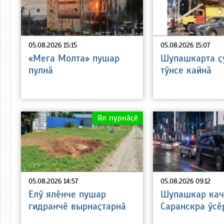
05.08.2026 15:15
05.08.2026 15:07
«Мега Молта» пушар
Шупашкарта ҫ
пулнӑ
тӳнсе кайнӑ
Ял пурнӑҫӗ
05.08.2026 14:57
05.08.2026 09:12
Елӳ ялӗнче пушар
Шупашкар кач
гидранчӗ вырнаҫтарнӑ
Саранскра ӳсӗ