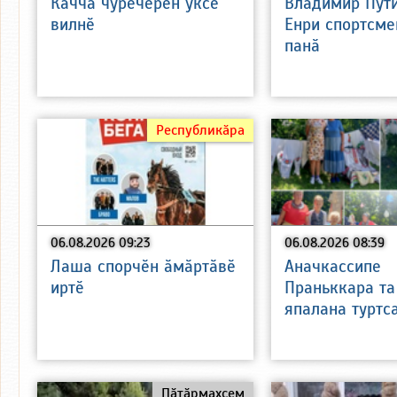
Каччӑ чӳречерен ӳксе
Владимир Пут
вилнӗ
Енри спортсме
панӑ
Республикӑра
06.08.2026 09:23
06.08.2026 08:39
Лаша спорчӗн ӑмӑртӑвӗ
Аначкассипе
иртӗ
Праньккара та
япалана туртс
Пӑтӑрмахсем