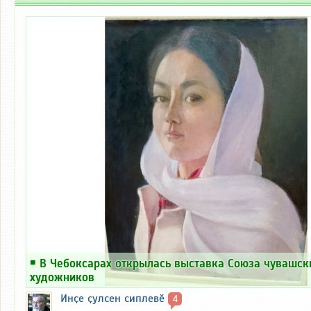
￭
В Чебоксарах открылась выставка Союза чувашск
художников
Инҫе ҫулсен сиплевӗ
4