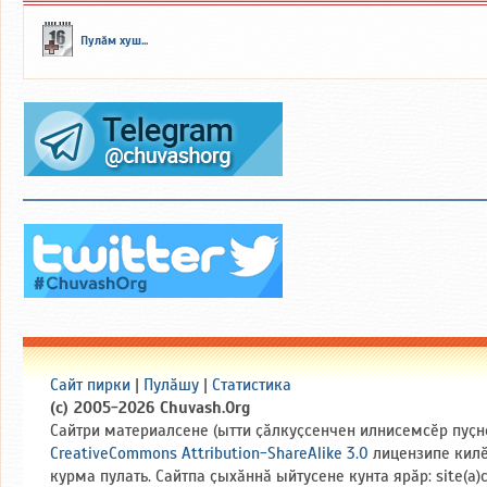
Пулӑм хуш...
Сайт пирки
|
Пулӑшу
|
Статистика
(c) 2005-2026 Chuvash.Org
Сайтри материалсене (ытти ҫӑлкуҫсенчен илнисемсӗр пуҫн
CreativeCommons Attribution-ShareAlike 3.0
лицензипе кил
курма пулать. Сайтпа ҫыхӑннӑ ыйтусене кунта ярӑр: site(a)