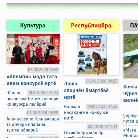
Культура
Республикӑра
Пӑ
06.08.2026 13:32
«Илемпи» мода тата
06.08.2026 09:23
илем конкурсӗ иртӗ
Лаша
Каччӑ
спорчӗн ӑмӑртӑвӗ
чӳреч
Чӑваш
06.08.2026 12:13
иртӗ
поэчӗсем Пӗтӗм тӗнчери
вилнӗ
конкурсра палӑрнӑ
Вӑрман
04.08.2026 17:38
касакансен конкурсӗ
06.08.2026 08:39
Ҫӗрпӳр
иртӗ
Аначкассипе Праньккара
путса 
та арчари япалана
04.08.2026 15:13
«Мега
туртса кӑларнӑ
Оттикӑвӑри мӑшӑр —
Молта