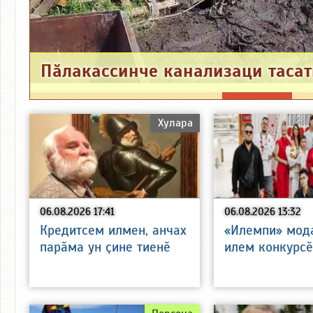
Хулара
06.08.2026 17:41
06.08.2026 13:32
Кредитсем илмен, анчах
«Илемпи» мода
парӑма ун ҫине тиенӗ
илем конкурсӗ