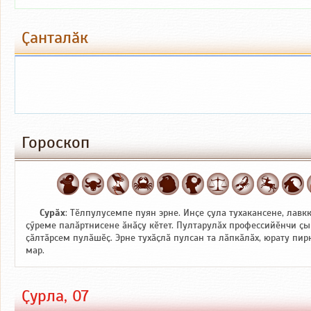
Ҫанталӑк
Гороскоп
Сурӑх
: Тӗлпулусемпе пуян эрне. Инҫе ҫула тухакансене, лавк
ҫӳреме палӑртнисене ӑнӑҫу кӗтет. Пултарулӑх профессийӗнчи ҫы
ҫӑлтӑрсем пулӑшӗҫ. Эрне тухӑҫлӑ пулсан та лӑпкӑлӑх, юрату пи
мар.
Ҫурла, 07