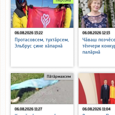
Персона
06.08.2026 13:22
06.08.2026 12:13
Протасовсем, тухтӑрсем,
Чӑваш поэчӗс
Эльбрус ҫине хӑпарнӑ
тӗнчери конку
палӑрнӑ
Пӑтӑрмахсем
06.08.2026 11:27
06.08.2026 11:04