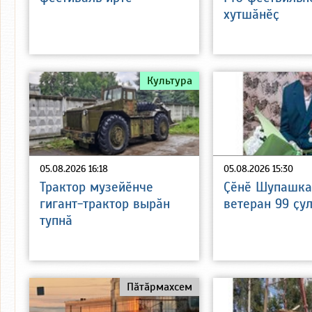
хутшӑнӗҫ
Культура
05.08.2026 16:18
05.08.2026 15:30
Трактор музейӗнче
Ҫӗнӗ Шупашка
гигант-трактор вырӑн
ветеран 99 ҫу
тупнӑ
Пӑтӑрмахсем